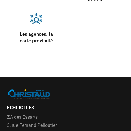
Les agences, la
carte proximité
ECHIROLLES
ZA des Essarts
3, rue Fernand Pelloutier