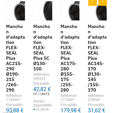
Mancho
Mancho
Mancho
Mancho
n
n
n
n
d'adapta
d'adapta
d'adapta
d'adapta
tion
tion
tion
tion
FLEX-
FLEX-
FLEX-
FLEX-
SEAL
SEAL
SEAL
SEAL
Plus
Plus SC
Plus
Plus
AC215-
Ø130-
AC175-
AC145-
290
150
280
170
Ø190-
Ø155-
Ø130-
Référence:
215
209524
175
145
Prix public:
/265-
/255-
/155-
42,82 €
290
280
170
HT / UNITÉ
Référence:
Référence:
Référence:
1144907
1776007
279040
stocks /
Prix public:
Prix public:
Prix public:
disponibilité
93,88 €
En stock
179,98 €
31,62 €