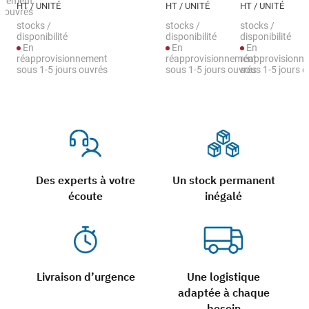
nnement
HT / UNITÉ
HT / UNITÉ
HT / UNITÉ
s ouvrés
stocks /
stocks /
stocks /
disponibilité
disponibilité
disponibilité
En
En
En
réapprovisionnement
réapprovisionnement
réapprovisionn
sous 1-5 jours ouvrés
sous 1-5 jours ouvrés
sous 1-5 jours 
Des experts à votre
Un stock permanent
écoute
inégalé
Livraison d’urgence
Une logistique
adaptée à chaque
besoin