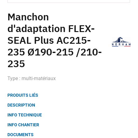
Skip
to
Manchon
the
d'adaptation FLEX-
beginning
of
SEAL Plus AC215-
the
images
235 Ø190-215 /210-
gallery
235
Type : multi-matériaux
PRODUITS LIÉS
DESCRIPTION
INFO TECHNIQUE
INFO CHANTIER
DOCUMENTS