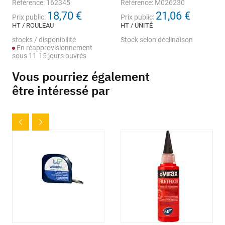
Référence: 162345
Référence: M026230
18,70 €
21,06 €
Prix public:
Prix public:
HT / ROULEAU
HT / UNITÉ
stocks / disponibilité
Stock selon déclinaison
En réapprovisionnement
sous 11-15 jours ouvrés
Vous pourriez également
être intéressé par