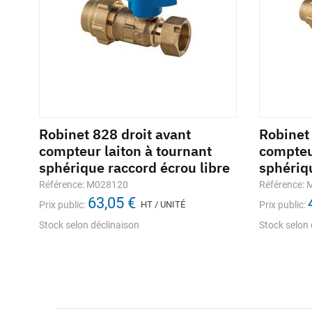
Robinet 828 droit avant
Robinet 
compteur laiton à tournant
compteu
re
sphérique raccord écrou libre
sphériqu
Référence: M028120
Référence:
63,05 €
Prix public:
HT / UNITÉ
Prix public:
Stock selon déclinaison
Stock selon 