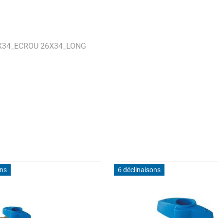
X34_ECROU 26X34_LONG
ons
6 déclinaisons