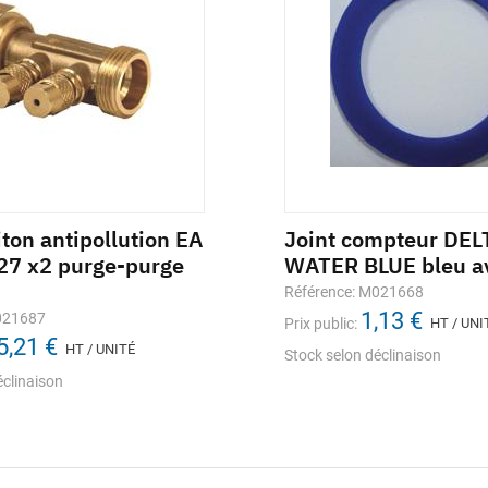
iton antipollution EA
comètre 13mm 3m
Clapet laiton antipolluti
Joint compteur DEL
/27 x2 purge-purge
droit purge-purge NF A
WATER BLUE bleu a
nce: 665761
310
27,16 €
Référence: M021668
lic:
HT / UNITÉ
1,13 €
021687
Référence: M029160
Prix public:
HT / UNI
/ disponibilité
5,21 €
61,21 €
ock
HT / UNITÉ
Prix public:
HT / UNITÉ
Stock selon déclinaison
éclinaison
Stock selon déclinaison