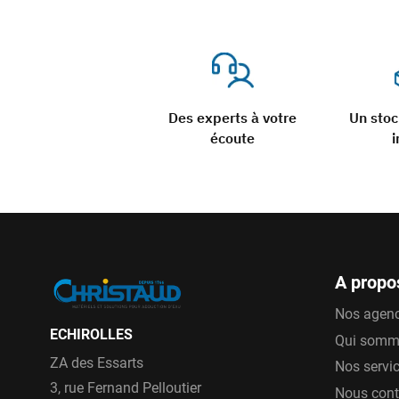
Des experts à votre
Un sto
écoute
i
A propo
Nos agen
ECHIROLLES
Qui somm
ZA des Essarts
Nos servi
3, rue Fernand Pelloutier
Nous cont