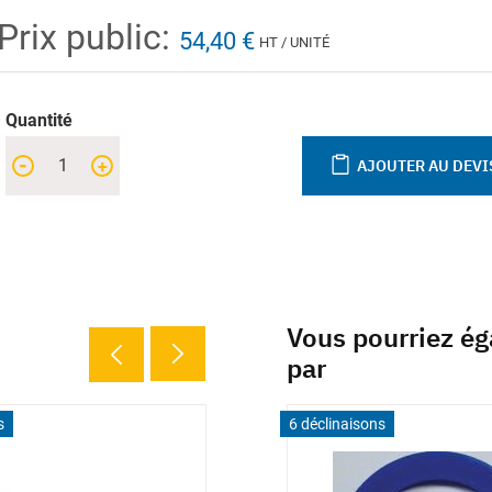
Prix public:
54,40 €
HT / UNITÉ
Quantité
-
+
AJOUTER AU DEVI
Vous pourriez ég
par
s
6 déclinaisons
6 déclinaisons