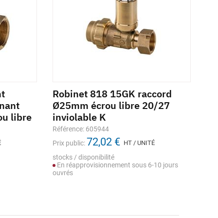
nt
Robinet 818 15GK raccord
Ro
rnant
Ø25mm écrou libre 20/27
co
ou libre
inviolable K
sp
in
Référence: 605944
72,02 €
Réf
É
Prix public:
HT / UNITÉ
Prix
stocks / disponibilité
En réapprovisionnement sous 6-10 jours
Sto
ouvrés