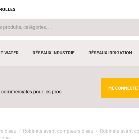
IROLLES
T WATER
RÉSEAUX INDUSTRIE
RÉSEAUX IRRIGATION
ME CONNECTE
 commerciales pour les pros.
rs d'eau
Robinets avant compteurs d’eau
Robinets avant c
ongue