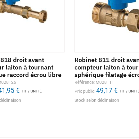
818 droit avant
Robinet 811 droit ava
r laiton à tournant
compteur laiton à tou
e raccord écrou libre
sphérique filetage écr
 M028126
Référence: M028111
41,95 €
49,17 €
HT / UNITÉ
Prix public:
HT / UNIT
déclinaison
Stock selon déclinaison