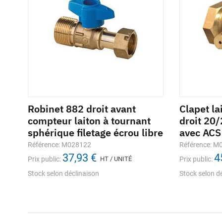
Robinet 882 droit avant
Pâte d'étanchéité FILETFIX3
Clapet la
Cir
compteur laiton à tournant
pour raccord métallique
droit 20
Référe
bre
sphérique filetage écrou libre
flacon 60 ml
avec ACS
Prix pub
Référence: M028122
Référence: 280114
Référence: M
stocks 
37,93 €
59,91 €
4
En st
Prix public:
Prix public:
HT / UNITÉ
HT / UNITÉ
Prix public:
Stock selon déclinaison
stocks / disponibilité
Stock selon d
En stock