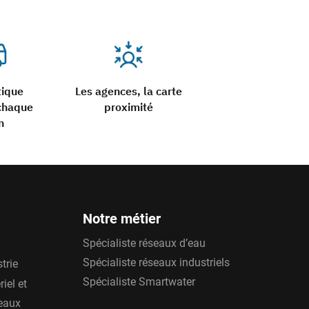
tique
Les agences, la carte
chaque
proximité
n
Notre métier
Spécialiste réseaux d’eau
Spécialiste réseaux industriels
trie
Spécialiste Smartwater
iel et
'eaux