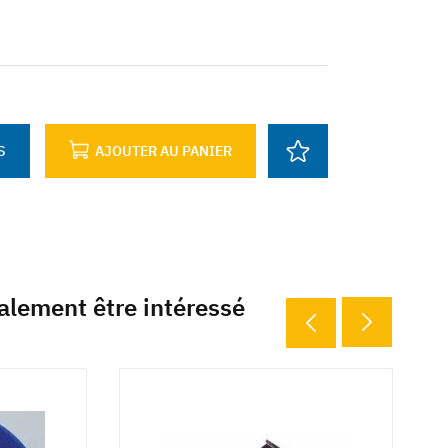
S
AJOUTER AU PANIER
alement être intéressé
7 déclinaisons
3 déclina