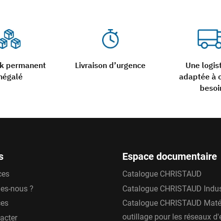
ck permanent
Livraison d’urgence
Une logis
négalé
adaptée à 
besoi
s
Espace documentaire
ces
Catalogue CHRISTAUD
es-nous ?
Catalogue CHRISTAUD Indus
ces
Catalogue CHRISTAUD Matér
outillage pour les réseaux d
acter