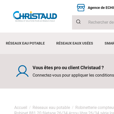
Agence de ECH
RÉSEAUX EAU POTABLE
RÉSEAUX EAUX USÉES
SMAR
Vous êtes pro ou client Christaud ?
Connectez-vous pour appliquer les conditions
Accueil
Réseaux eau potable
Robinetterie compteu
Robinet 881 20 filetage 26/34 écrou libre 26/34 série l