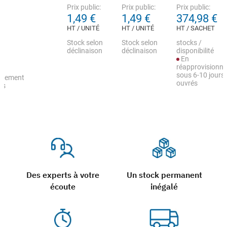
Prix public:
Prix public:
Prix public:
1,49 €
1,49 €
374,98 €
HT / UNITÉ
HT / UNITÉ
HT / SACHET
Stock selon
Stock selon
stocks /
déclinaison
déclinaison
disponibilité
En
réapprovisionn
sous 6-10 jours
nnement
ouvrés
rs
Des experts à votre
Un stock permanent
écoute
inégalé