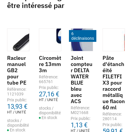
être intéressé par
6
déclinaisons
Racleur
Circomèt
Joint
Pâte
manuel
re 13mm
compteu
d'étanch
GB2
3m
r DELTA
éité
pour
WATER
FILETFI
Référence:
tube PE
665761
BLUE
X3 pour
Prix public:
bleu
raccord
Référence:
27,16 €
1121039
avec
métalliq
Prix public:
HT / UNITÉ
ACS
ue flacon
13,93 €
60 ml
Référence:
stocks /
HT / UNITÉ
M021668
disponibilité
Référence:
En stock
Prix public:
280114
stocks /
1,13 €
Prix public:
disponibilité
En stock
59,91 €
HT / UNITÉ