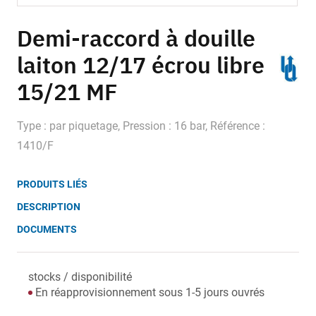
Skip
to
Demi-raccord à douille
the
laiton 12/17 écrou libre
beginning
of
15/21 MF
the
images
gallery
Type : par piquetage, Pression : 16 bar, Référence :
1410/F
PRODUITS LIÉS
DESCRIPTION
DOCUMENTS
stocks / disponibilité
En réapprovisionnement sous 1-5 jours ouvrés