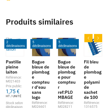
Produits similaires
2
5
5
déclinaisons
déclinaisons
déclinaisons
Pastille
Bague
Bague
Fil bleu
pleine
bleue de
bleue de
de
laiton
plombag
plombag
plombag
e
e pour
e
Référence:
M021403
compteu
compteu
polyami
Prix public:
r d'eau
r
de
1,75 €
sans
ref:PLO
sachet
HT / UNITÉ
logo
MBAGE
de 100
Référence:
Référence:
Référence:
Stock selon
M026601
M028211
1316575
déclinaison