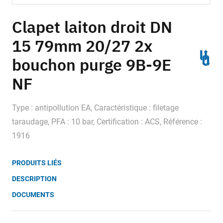
Skip
to
Clapet laiton droit DN
the
15 79mm 20/27 2x
beginning
of
bouchon purge 9B-9E
the
images
NF
gallery
Type : antipollution EA, Caractéristique : filetage
taraudage, PFA : 10 bar, Certification : ACS, Référence :
1916
PRODUITS LIÉS
DESCRIPTION
DOCUMENTS