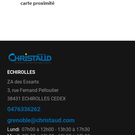
carte proximité
ECHIROLLES
ZA des Essarts
3, rue Fernand Pelloutier
38431 ECHIROLLES CEDEX
0476336262
grenoble@christaud.com
Lundi
07h00 à 12h00 - 13h30 à 17h30