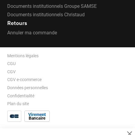
Documents institutionnels Groupe SAMSE
Documents institutionnels Christaud
Retours
Annuler ma commande
Mentions légales
CGU
CGV
CGV e-ccommerce
Données personnelles
Confidentialité
Plan du site