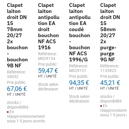
Clapet
Clapet
Clapet
Clapet
laiton
laiton
laiton
laiton
droit DN
antipollu
antipollu
droit DN
15
tion EA
tion EA
15
78mm
droit
coudé
58mm
20/27
bouchon
bouchon
20/27
2x
NF ACS
-
2x
bouchon
1916
bouchon
purge-
-
NF ACS
purge
Référence:
bouchon
M029154
1996/G
9G NF
Prix public:
9B NF
Référence:
Référence:
59,47 €
M029151
1135823
Référence:
HT / UNITÉ
Prix public:
Prix public:
34032
94,35 €
45,21 €
Prix public:
Stock selon
67,06 €
HT / UNITÉ
HT / UNITÉ
déclinaison
HT / UNITÉ
Stock selon
stocks /
déclinaison
disponibilité
stocks /
En
disponibilité
réapprovisionn
En
sous 1-5 jours 
réapprovisionnement
sous 1-5 jours ouvrés