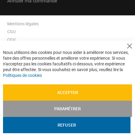
Annuler ma commande
Mentions légales
CGU
CGV
CGV e-ccommerce
Cl
Nous utilisons des cookies pour nous aider à améliorer nos services,
Co
Données personnelles
faire des offres personnelles et améliorer votre expérience. Si vous
Ba
Confidentialité
n'acceptez pas les cookies facultatifs ci-dessous, votre expérience
peut être affectée. Si vous souhaitez en savoir plus, veuillez lire la
Plan du site
Politiques de cookies
ACCEPTER
PARAMÉTRER
REFUSER