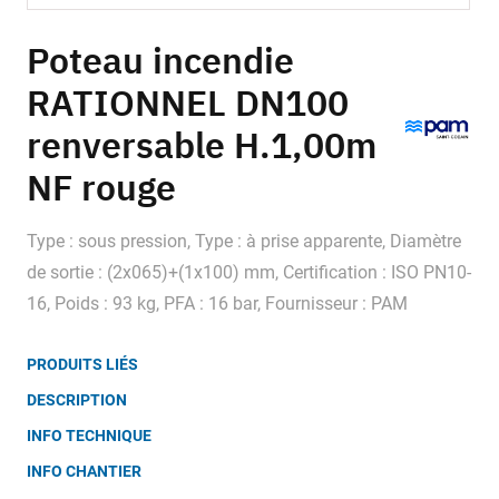
Skip
to
Poteau incendie
the
RATIONNEL DN100
beginning
of
renversable H.1,00m
the
images
NF rouge
gallery
Type : sous pression, Type : à prise apparente, Diamètre
de sortie : (2x065)+(1x100) mm, Certification : ISO PN10-
16, Poids : 93 kg, PFA : 16 bar, Fournisseur : PAM
PRODUITS LIÉS
DESCRIPTION
INFO TECHNIQUE
INFO CHANTIER