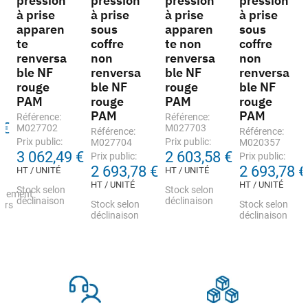
pression
pression
pression
pression
à prise
à prise
à prise
à prise
apparen
sous
apparen
sous
te
coffre
te non
coffre
renversa
non
renversa
non
ble NF
renversa
ble NF
renversa
rouge
ble NF
rouge
ble NF
PAM
rouge
PAM
rouge
PAM
PAM
Référence:
Référence:
 €
M027702
M027703
Référence:
Référence:
Prix public:
Prix public:
M027704
M020357
3 062,49 €
2 603,58 €
Prix public:
Prix public:
2 693,78 €
2 693,78 €
HT / UNITÉ
HT / UNITÉ
HT / UNITÉ
HT / UNITÉ
Stock selon
Stock selon
nnement
déclinaison
déclinaison
Stock selon
Stock selon
urs
déclinaison
déclinaison