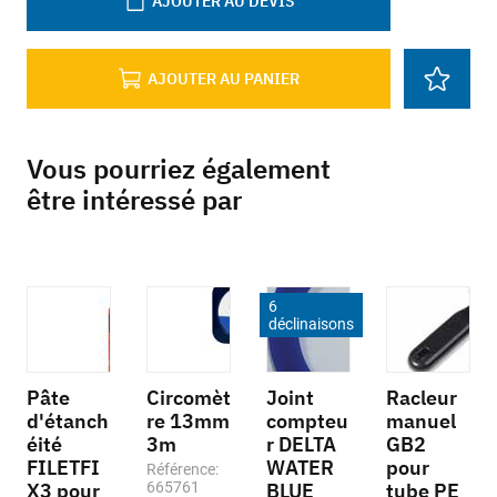
AJOUTER AU DEVIS
AJOUTER AU PANIER
Vous pourriez également
être intéressé par
6
déclinaisons
Pâte
Circomèt
Joint
Racleur
d'étanch
re 13mm
compteu
manuel
éité
3m
r DELTA
GB2
FILETFI
WATER
pour
Référence:
X3 pour
665761
BLUE
tube PE