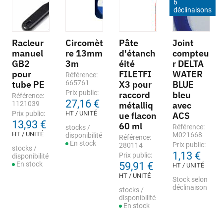
6
déclinaisons
Racleur
Circomèt
Pâte
Joint
manuel
re 13mm
d'étanch
compteu
GB2
3m
éité
r DELTA
pour
FILETFI
WATER
Référence:
tube PE
665761
X3 pour
BLUE
Prix public:
raccord
bleu
Référence:
27,16 €
1121039
métalliq
avec
Prix public:
HT / UNITÉ
ue flacon
ACS
13,93 €
60 ml
Référence:
stocks /
HT / UNITÉ
M021668
disponibilité
Référence:
En stock
Prix public:
280114
stocks /
1,13 €
Prix public:
disponibilité
En stock
59,91 €
HT / UNITÉ
HT / UNITÉ
Stock selon
déclinaison
stocks /
disponibilité
En stock