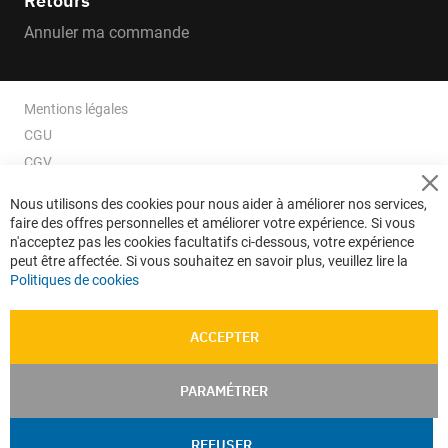
Retours
Annuler ma commande
Mentions légales
CGU
CGV
CGV e-ccommerce
Cl
Nous utilisons des cookies pour nous aider à améliorer nos services,
Co
Données personnelles
faire des offres personnelles et améliorer votre expérience. Si vous
Ba
Confidentialité
n'acceptez pas les cookies facultatifs ci-dessous, votre expérience
peut être affectée. Si vous souhaitez en savoir plus, veuillez lire la
Plan du site
Politiques de cookies
ACCEPTER
PARAMÉTRER
REFUSER