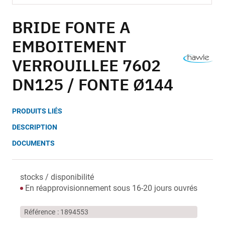
Skip
to
BRIDE FONTE A
the
EMBOITEMENT
beginning
of
VERROUILLEE 7602
the
images
DN125 / FONTE Ø144
gallery
PRODUITS LIÉS
DESCRIPTION
DOCUMENTS
stocks / disponibilité
En réapprovisionnement sous 16-20 jours ouvrés
Référence
1894553