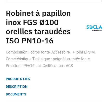
Skip
to
Robinet à papillon
the
inox FGS Ø100
beginning
of
oreilles taraudées
the
images
ISO PN10-16
gallery
Composition : corps fonte, Accessoire : + joint EPDM,
Caractéristique Technique : poignée crantée fonte,
Pression : PFA16 bar, Certification : ACS
PRODUITS LIÉS
DESCRIPTION
DOCUMENTS