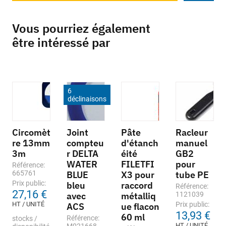
Vous pourriez également
être intéressé par
6
déclinaisons
Circomèt
Joint
Pâte
Racleur
re 13mm
compteu
d'étanch
manuel
3m
r DELTA
éité
GB2
WATER
FILETFI
pour
Référence:
665761
BLUE
X3 pour
tube PE
Prix public:
bleu
raccord
Référence:
27,16 €
avec
métalliq
1121039
HT / UNITÉ
Prix public:
ACS
ue flacon
13,93 €
60 ml
Référence:
stocks /
HT / UNITÉ