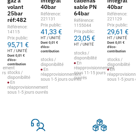
gaz à
intégral
cadenas
intégral
volant
40bar
sable PN
40bar
25bar
64bar
Référence:
Référence:
réf:482
221131
221129
Référence:
Prix public:
Prix public:
1155044
Référence:
41,33 €
29,61 €
Prix public:
14115
23,05 €
Prix public:
HT / UNITÉ
HT / UNITÉ
Dont 0,01 €
Dont 0,01 €
95,71 €
HT / UNITÉ
d'éco-
d'éco-
HT / UNITÉ
contribution
contribution
stocks /
Dont 0,01 €
disponibilité
stocks /
stocks /
d'éco-
En
contribution
disponibilité
disponibilité
nnement
réapprovisionnement
En
En
stocks /
urs
sous 11-15 jours
réapprovisionnement
réapprovisionn
disponibilité
ouvrés
sous 1-5 jours ouvrés
sous 1-5 jours 
En
réapprovisionnement
sous 1-5 jours ouvrés