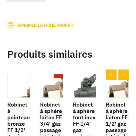
IMPRIMER LA FICHE PRODUIT
Produits similaires
Robinet
Robinet
Robinet
Robinet
à
à sphère
à sphère
à sphère
pointeau
laiton FF
tout inox
laiton FF
bronze
3/4' gaz
FF 1/4'
1/2' gaz
FF 1/2'
passage
gaz
passage