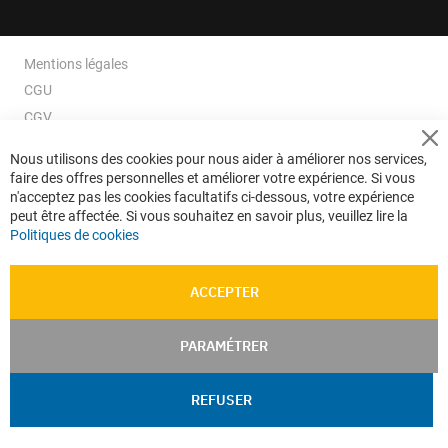
Mentions légales
CGU
CGV
CGV e-ccommerce
Cl
Nous utilisons des cookies pour nous aider à améliorer nos services,
Co
Données personnelles
faire des offres personnelles et améliorer votre expérience. Si vous
Ba
Confidentialité
n'acceptez pas les cookies facultatifs ci-dessous, votre expérience
peut être affectée. Si vous souhaitez en savoir plus, veuillez lire la
Plan du site
Politiques de cookies
ACCEPTER
PARAMÉTRER
REFUSER