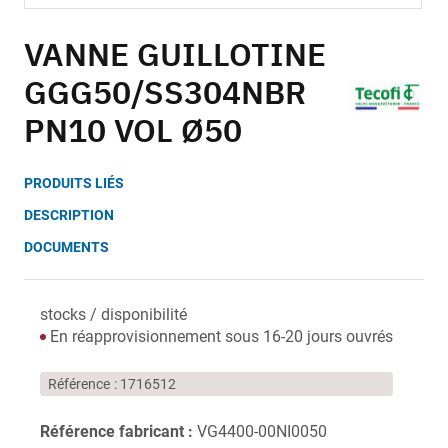
Skip
to
VANNE GUILLOTINE
the
GGG50/SS304NBR
beginning
of
PN10 VOL Ø50
the
images
gallery
PRODUITS LIÉS
DESCRIPTION
DOCUMENTS
stocks / disponibilité
En réapprovisionnement sous 16-20 jours ouvrés
Référence
1716512
Référence fabricant :
VG4400-00NI0050