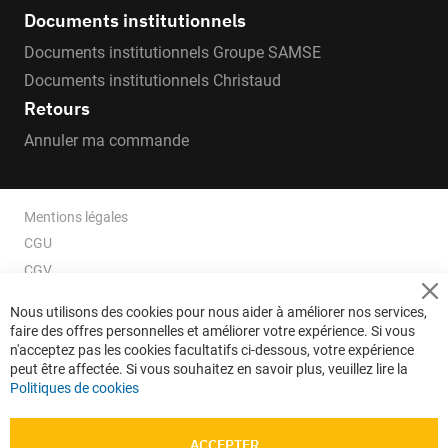
Documents institutionnels
Documents institutionnels Groupe SAMSE
Documents institutionnels Christaud
Retours
Annuler ma commande
Mentions légales
CGU
CGV
CGV e-ccommerce
Cl
Nous utilisons des cookies pour nous aider à améliorer nos services,
Co
Données personnelles
faire des offres personnelles et améliorer votre expérience. Si vous
Ba
Confidentialité
n'acceptez pas les cookies facultatifs ci-dessous, votre expérience
peut être affectée. Si vous souhaitez en savoir plus, veuillez lire la
Plan du site
Politiques de cookies
ACCEPTER