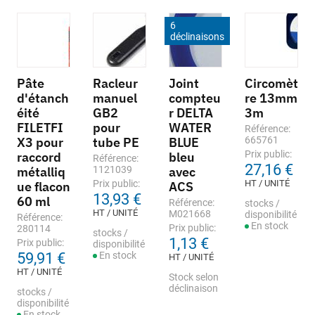
6
déclinaisons
Pâte
Racleur
Joint
Circomèt
d'étanch
manuel
compteu
re 13mm
éité
GB2
r DELTA
3m
FILETFI
pour
WATER
Référence:
X3 pour
tube PE
BLUE
665761
Prix public:
raccord
bleu
Référence:
27,16 €
métalliq
1121039
avec
Prix public:
HT / UNITÉ
ue flacon
ACS
13,93 €
60 ml
Référence:
stocks /
HT / UNITÉ
M021668
disponibilité
Référence:
En stock
Prix public:
280114
stocks /
1,13 €
Prix public:
disponibilité
59,91 €
En stock
HT / UNITÉ
HT / UNITÉ
Stock selon
déclinaison
stocks /
disponibilité
En stock