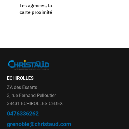
Les agences, la
carte proximité
ECHIROLLES
ZA des Essarts
3, rue Fernand Pelloutier
38431 ECHIROLLES CEDEX
0476336262
grenoble@christaud.com