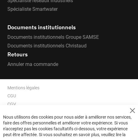
Spécialiste réseaux industriels
Spécialiste Smartwater
Documents institutionnels
Documents institutionnels Groupe SAMSE
Documents institutionnels Christaud
Retours
Annuler ma commande
Mentions légales
CGU
CGV
CGV e-ccommerce
Cl
Nous utilisons des cookies pour nous aider à améliorer nos services,
Co
Données personnelles
faire des offres personnelles et améliorer votre expérience. Si vous
Ba
Confidentialité
n'acceptez pas les cookies facultatifs ci-dessous, votre expérience
peut être affectée. Si vous souhaitez en savoir plus, veuillez lire la
Plan du site