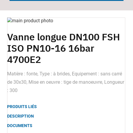
Skip
to
Skip
the
to
Vanne longue DN100 FSH
end
the
ISO PN10-16 16bar
of
beginning
the
of
4700E2
images
the
gallery
images
gallery
Matière : fonte, Type : à brides, Equipement : sans carré
de 30x30, Mise en oeuvre : tige de manoeuvre, Longueur
: 300
PRODUITS LIÉS
DESCRIPTION
DOCUMENTS