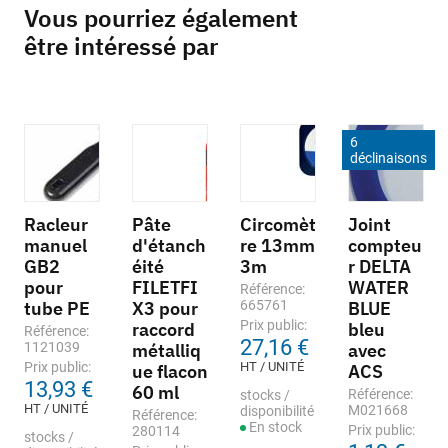
Vous pourriez également
être intéressé par
6
déclinaisons
Racleur
Pâte
Circomèt
Joint
manuel
d'étanch
re 13mm
compteu
GB2
éité
3m
r DELTA
pour
FILETFI
WATER
Référence:
tube PE
X3 pour
665761
BLUE
Prix public:
raccord
bleu
Référence:
27,16 €
1121039
métalliq
avec
Prix public:
HT / UNITÉ
ue flacon
ACS
13,93 €
60 ml
Référence:
stocks /
HT / UNITÉ
M021668
disponibilité
Référence:
En stock
Prix public:
280114
stocks /