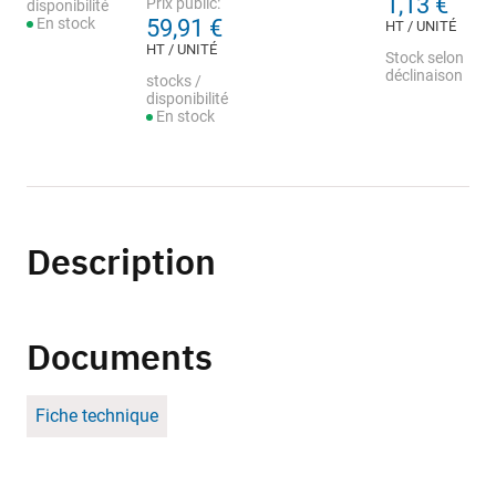
1,13 €
Prix public:
disponibilité
En stock
59,91 €
HT / UNITÉ
HT / UNITÉ
Stock selon
déclinaison
stocks /
disponibilité
En stock
Description
Documents
Fiche technique