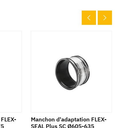
 FLEX-
Manchon d'adaptation FLEX-
Ma
75
SEAL Plus SC Ø605-635
SE