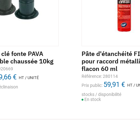
 clé fonte PAVA
comètre 13mm 3m
Manchette de réhausse 
Pâte d'étanchéité 
ble chaussée 10kg
pose
pour raccord métall
nce: 665761
flacon 60 ml
27,16 €
020669
Référence: M020367
lic:
HT / UNITÉ
9,66 €
191,46 €
Référence: 280114
HT / UNITÉ
Prix public:
HT / UNITÉ
/ disponibilité
59,91 €
ock
Prix public:
HT / U
éclinaison
Stock selon déclinaison
stocks / disponibilité
En stock