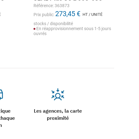
23
Référence: 363873
273,45 €
Réf
É
Prix public:
HT / UNITÉ
Prix
stocks / disponibilité
En réapprovisionnement sous 1-5 jours
stoc
ouvrés
En
ouv
tique
Les agences, la carte
chaque
proximité
n