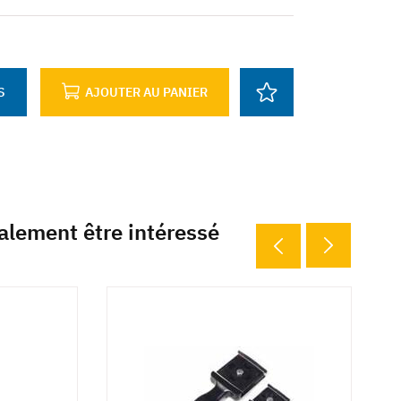
S
AJOUTER AU PANIER
alement être intéressé
6 d