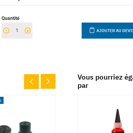
Quantité
-
+
AJOUTER AU DEVI
Vous pourriez ég
par
s
3 déclinaisons