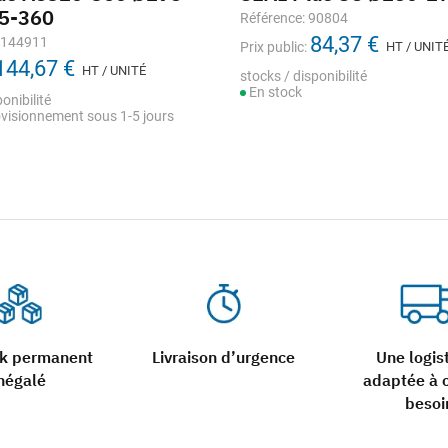
5-360
Référence: 90804
84,37 €
1144911
Prix public:
HT / UNIT
144,67 €
HT / UNITÉ
stocks / disponibilité
En stock
onibilité
visionnement sous 1-5 jours
ck permanent
Livraison d’urgence
Une logis
négalé
adaptée à 
besoi