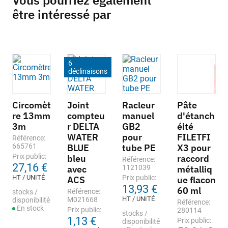
Vous pourriez également
être intéressé par
6
déclinaisons
Circomèt
Joint
Racleur
Pâte
re 13mm
compteu
manuel
d'étanch
3m
r DELTA
GB2
éité
WATER
pour
FILETFI
Référence:
665761
BLUE
tube PE
X3 pour
Prix public:
bleu
raccord
Référence:
27,16 €
avec
1121039
métalliq
HT / UNITÉ
Prix public:
ACS
ue flacon
13,93 €
60 ml
Référence:
stocks /
HT / UNITÉ
M021668
disponibilité
Référence:
En stock
Prix public:
280114
stocks /
1,13 €
Prix public:
disponibilité