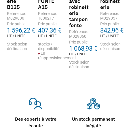
erie
FONTE
avec
robinett
B125
A15
robinett
erie
erie
Référence:
Référence:
Référence:
M029006
1800217
tampon
M029057
Prix public:
Prix public:
Prix public:
fonte
1 596,22 €
407,36 €
842,96 €
Référence:
HT / UNITÉ
HT / UNITÉ
HT / UNITÉ
M029060
Prix public:
Stock selon
stocks /
Stock selon
1 068,93 €
déclinaison
disponibilité
déclinaison
En
HT / UNITÉ
réapprovisionnement
Stock selon
déclinaison
Des experts à votre
Un stock permanent
écoute
inégalé