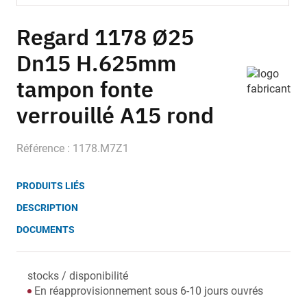
Skip
to
Regard 1178 Ø25
the
Dn15 H.625mm
beginning
of
tampon fonte
the
images
verrouillé A15 rond
gallery
Référence : 1178.M7Z1
PRODUITS LIÉS
DESCRIPTION
DOCUMENTS
stocks / disponibilité
En réapprovisionnement sous 6-10 jours ouvrés