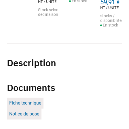
En stock
59,91 €
HT / UNITÉ
HT / UNITÉ
Stock selon
déclinaison
stocks /
disponibilité
En stock
Description
Documents
Fiche technique
Notice de pose