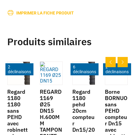
IMPRIMER LA FICHE PRODUIT
Produits similaires
2
6
2
déclinaisons
déclinaisons
déclinaisons
Regard
REGARD
Regard
Borne
1180
1169
1180
BORNUO
1180
Ø25
pehd
sans
sans
DN15
20cm
PEHD
PEHD
H.600M
compteu
compteu
avec
M
r
r Dn15
robinett
TAMPON
Dn15/20
avec