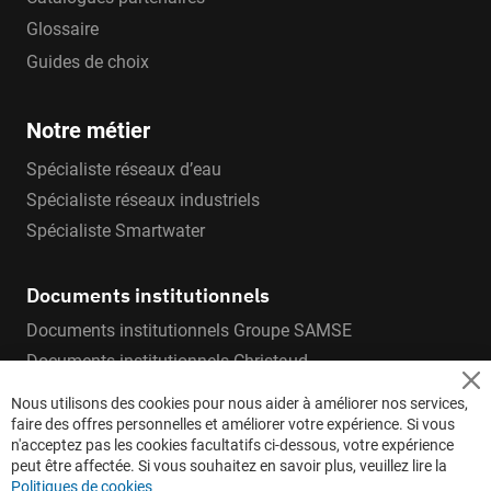
Glossaire
Guides de choix
Notre métier
Spécialiste réseaux d’eau
Spécialiste réseaux industriels
Spécialiste Smartwater
Documents institutionnels
Documents institutionnels Groupe SAMSE
Documents institutionnels Christaud
Retours
Cl
Nous utilisons des cookies pour nous aider à améliorer nos services,
Co
faire des offres personnelles et améliorer votre expérience. Si vous
Ba
Annuler ma commande
n'acceptez pas les cookies facultatifs ci-dessous, votre expérience
peut être affectée. Si vous souhaitez en savoir plus, veuillez lire la
Politiques de cookies