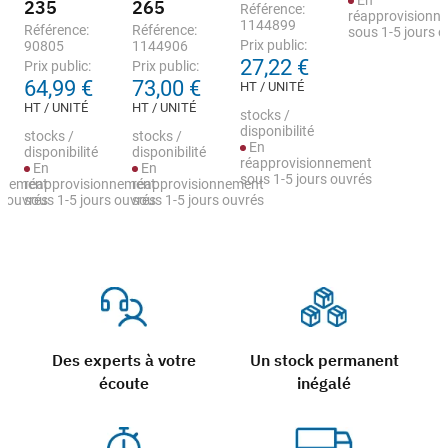
En
235
265
Référence:
réapprovisionn
1144899
Référence:
Référence:
sous 1-5 jours 
Prix public:
90805
1144906
27,22 €
Prix public:
Prix public:
64,99 €
73,00 €
HT / UNITÉ
HT / UNITÉ
HT / UNITÉ
stocks /
disponibilité
stocks /
stocks /
En
disponibilité
disponibilité
réapprovisionnement
En
En
sous 1-5 jours ouvrés
nnement
réapprovisionnement
réapprovisionnement
s ouvrés
sous 1-5 jours ouvrés
sous 1-5 jours ouvrés
Des experts à votre
Un stock permanent
écoute
inégalé