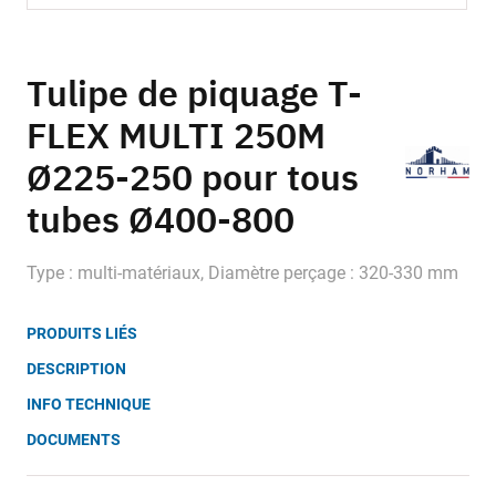
Skip
to
Tulipe de piquage T-
the
FLEX MULTI 250M
beginning
of
Ø225-250 pour tous
the
images
tubes Ø400-800
gallery
Type : multi-matériaux, Diamètre perçage : 320-330 mm
PRODUITS LIÉS
DESCRIPTION
INFO TECHNIQUE
DOCUMENTS