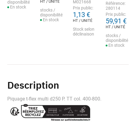
HT / UNITÉ
M021668
disponibilité
Référence:
En stock
Prix public:
280114
stocks /
1,13 €
Prix public:
disponibilité
En stock
59,91 €
HT / UNITÉ
HT / UNITÉ
Stock selon
déclinaison
stocks /
disponibilité
En stock
Description
Piquage t-flex multi d250 P. TT col. 400-800.