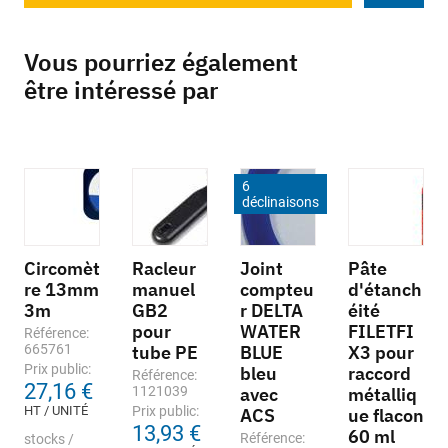
Vous pourriez également
être intéressé par
6
déclinaisons
Circomèt
Racleur
Joint
Pâte
re 13mm
manuel
compteu
d'étanch
3m
GB2
r DELTA
éité
pour
WATER
FILETFI
Référence:
665761
tube PE
BLUE
X3 pour
Prix public:
bleu
raccord
Référence:
27,16 €
1121039
avec
métalliq
HT / UNITÉ
Prix public:
ACS
ue flacon
13,93 €
60 ml
Référence:
stocks /