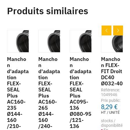
Produits similaires
Mancho
Mancho
Mancho
Mancho
n
n
n
n FLEX-
d'adapta
d'adapta
d'adapta
FIT Droit
tion
tion
tion
DC40
FLEX-
FLEX-
FLEX-
Ø032-40
SEAL
SEAL
SEAL
Référence:
Plus
Plus
Plus
1049946
Prix public:
AC160-
AC160-
AC095-
8,29 €
235
265
136
HT / UNITÉ
Ø144-
Ø144-
Ø080-95
160
160
/121-
stocks /
/210-
/240-
136
disponibilité