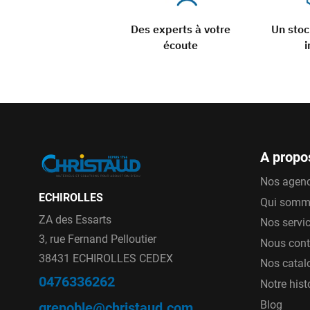
Des experts à votre
Un sto
écoute
i
A propo
Nos agen
ECHIROLLES
Qui somm
ZA des Essarts
Nos servi
3, rue Fernand Pelloutier
Nous cont
38431 ECHIROLLES CEDEX
Nos catal
0476336262
Notre hist
Blog
grenoble@christaud.com