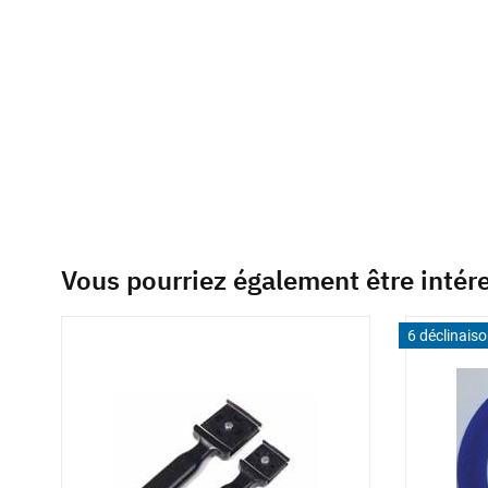
beginning
of
the
images
gallery
Vous pourriez également être intér
6 déclinais