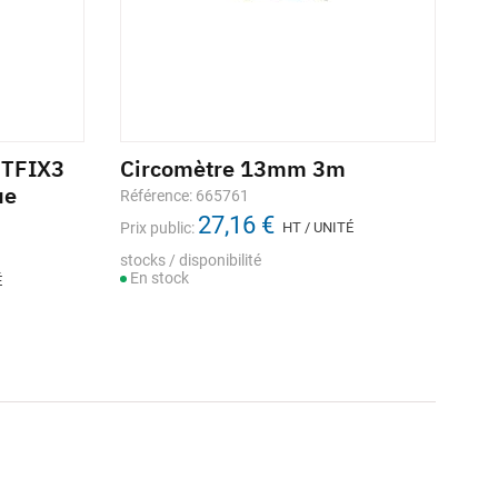
ETFIX3
Circomètre 13mm 3m
ue
Référence: 665761
27,16 €
Prix public:
HT / UNITÉ
stocks / disponibilité
En stock
É