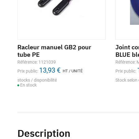
Racleur manuel GB2 pour
Joint c
tube PE
BLUE bl
Référence: 1121039
Référence:
13,93 €
Prix public:
HT / UNITÉ
Prix public:
stocks / disponibilité
Stock selon 
En stock
Description