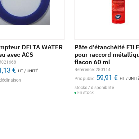
ompteur DELTA WATER
Pâte d'étanchéité FIL
eu avec ACS
pour raccord métalliq
flacon 60 ml
 M021668
1,13 €
Référence: 280114
HT / UNITÉ
59,91 €
Prix public:
HT / UNIT
déclinaison
stocks / disponibilité
En stock