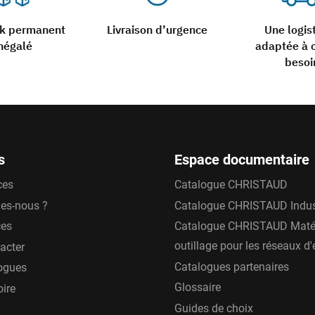
ck permanent
Livraison d’urgence
Une logis
négalé
adaptée à 
besoi
s
Espace documentaire
ces
Catalogue CHRISTAUD
es-nous ?
Catalogue CHRISTAUD Indus
ces
Catalogue CHRISTAUD Matér
outillage pour les réseaux d
acter
Catalogues partenaires
ogues
Glossaire
oire
Guides de choix