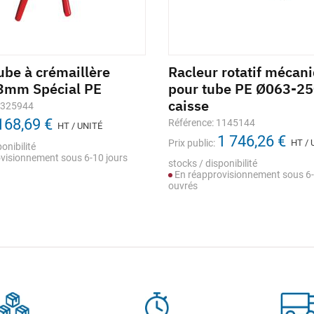
ube à crémaillère
Racleur rotatif mécan
3mm Spécial PE
pour tube PE Ø063-2
caisse
1325944
168,69 €
Référence: 1145144
HT / UNITÉ
1 746,26 €
Prix public:
HT / 
onibilité
visionnement sous 6-10 jours
stocks / disponibilité
En réapprovisionnement sous 6-
ouvrés