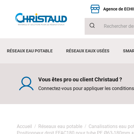
Agence de ECH
RÉSEAUX EAU POTABLE
RÉSEAUX EAUX USÉES
SMAR
Vous êtes pro ou client Christaud ?
Connectez-vous pour appliquer les conditions
Accueil
Réseaux eau potable
Canalisations eau po
Positionneur droit EFAC180 pour tube PE Ø63-180mm + 