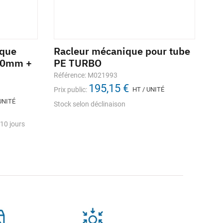
ique
Racleur mécanique pour tube
Gr
50mm +
PE TURBO
tu
Référence: M021993
Réf
195,15 €
Prix public:
HT / UNITÉ
Prix
UNITÉ
Stock selon déclinaison
stoc
En
ouv
10 jours