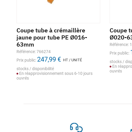
Coupe tube à crémaillère
Coupe t
jaune pour tube PE Ø016-
Ø020-6
63mm
Référence: 
Référence: 766274
Prix public:
247,99 €
Prix public:
HT / UNITÉ
stocks / disp
En réappro
stocks / disponibilité
ouvrés
s
En réapprovisionnement sous 6-10 jours
ouvrés