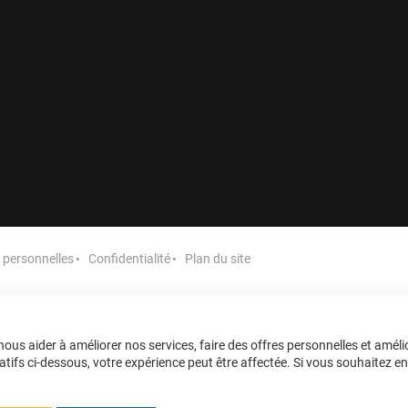
personnelles
Confidentialité
Plan du site
ous aider à améliorer nos services, faire des offres personnelles et améli
tifs ci-dessous, votre expérience peut être affectée. Si vous souhaitez en sa