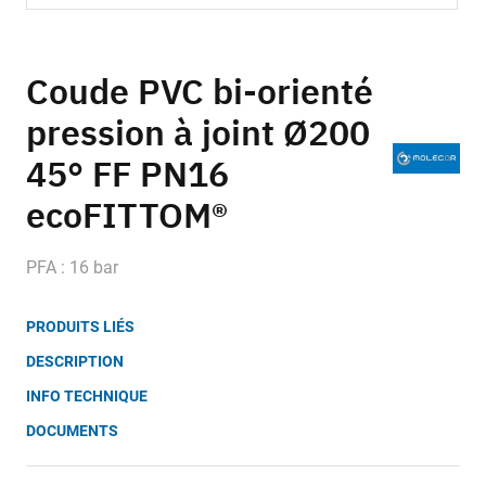
Skip
to
Coude PVC bi-orienté
the
pression à joint Ø200
beginning
of
45° FF PN16
the
images
ecoFITTOM®
gallery
PFA : 16 bar
PRODUITS LIÉS
DESCRIPTION
INFO TECHNIQUE
DOCUMENTS