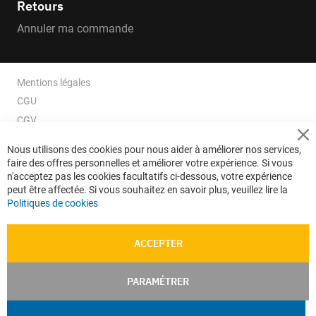
Retours
Annuler ma commande
Mentions légales
CGU
CGV
CGV e-ccommerce
Cl
Nous utilisons des cookies pour nous aider à améliorer nos services,
Co
Données personnelles
faire des offres personnelles et améliorer votre expérience. Si vous
Ba
Confidentialité
n'acceptez pas les cookies facultatifs ci-dessous, votre expérience
peut être affectée. Si vous souhaitez en savoir plus, veuillez lire la
Plan du site
Politiques de cookies
ACCEPTER
PARAMÉTRER