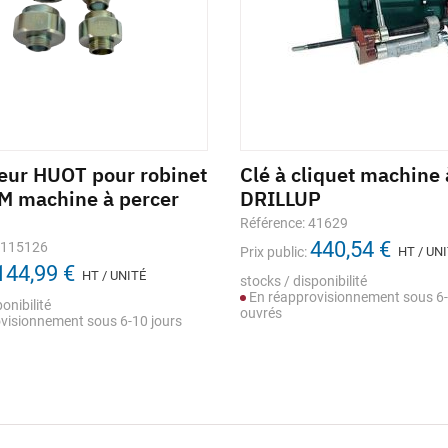
eur HUOT pour robinet
Clé à cliquet machine 
 machine à percer
DRILLUP
Référence: 41629
440,54 €
1115126
Prix public:
HT / UN
144,99 €
HT / UNITÉ
stocks / disponibilité
En réapprovisionnement sous 6-
onibilité
ouvrés
visionnement sous 6-10 jours