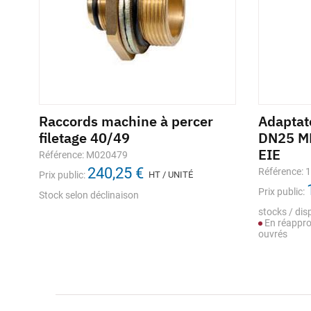
O
Raccords machine à percer
Adaptat
filetage 40/49
DN25 MM
EIE
Référence: M020479
240,25 €
Référence: 
Prix public:
HT / UNITÉ
Prix public:
Stock selon déclinaison
stocks / disp
En réappro
ouvrés