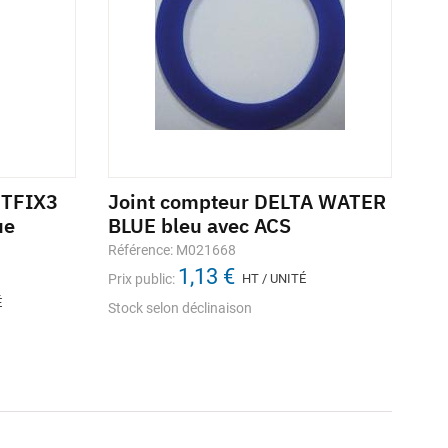
ETFIX3
Joint compteur DELTA WATER
ue
BLUE bleu avec ACS
Référence: M021668
1,13 €
Prix public:
HT / UNITÉ
É
Stock selon déclinaison