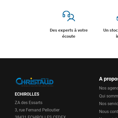
Des experts à votre
Un sto
écoute
i
A propo
Nos agen
ECHIROLLES
Qui somm
ZA des Essarts
Nos servi
3, rue Fernand Pelloutier
Nous cont
38431 ECHIROLLES CEDEX