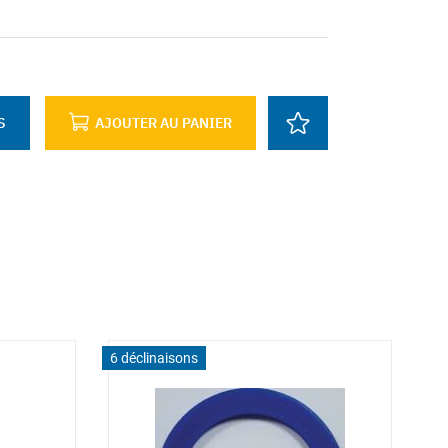
S
AJOUTER AU PANIER
6 déclinaisons