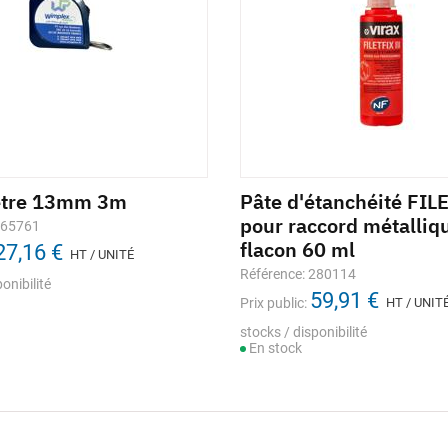
ètre 13mm 3m
Pâte d'étanchéité FIL
pour raccord métalliq
665761
flacon 60 ml
27,16 €
HT / UNITÉ
Référence: 280114
onibilité
59,91 €
Prix public:
HT / UNIT
stocks / disponibilité
En stock