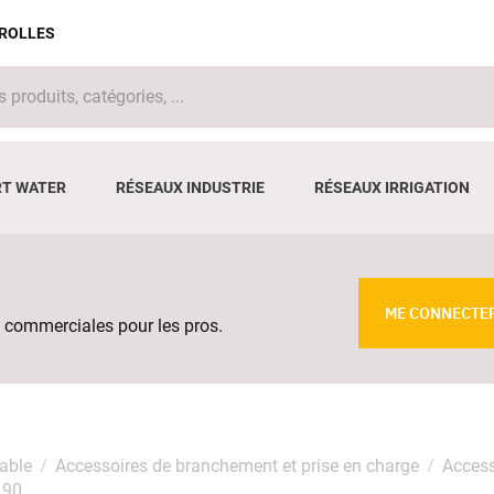
IROLLES
T WATER
RÉSEAUX INDUSTRIE
RÉSEAUX IRRIGATION
ME CONNECTE
 commerciales pour les pros.
able
Accessoires de branchement et prise en charge
Access
190