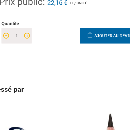
Prix public:
22,16 €
HT / UNITÉ
Quantité
-
+
AJOUTER AU DEVI
essé par