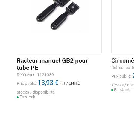
Racleur manuel GB2 pour
Circom
tube PE
Référence: 
Référence: 1121039
Prix public:
13,93 €
Prix public:
HT / UNITÉ
stocks / disp
En stock
stocks / disponibilité
En stock