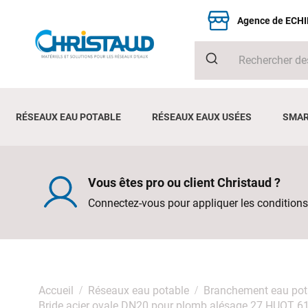
Agence de ECH
RÉSEAUX EAU POTABLE
RÉSEAUX EAUX USÉES
SMAR
Vous êtes pro ou client Christaud ?
Connectez-vous pour appliquer les conditions
Accueil
Réseaux eau potable
Branchement eau pot
Bride acier ovale DN20 pour plomb alésage 27 HUOT 6