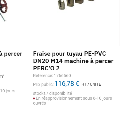
à percer
Fraise pour tuyau PE-PVC
Pa
DN20 M14 machine à percer
ma
PERC’O 2
Réf
Référence: 1766560
ITÉ
Prix
116,78 €
Prix public:
HT / UNITÉ
stoc
10 jours
En
stocks / disponibilité
ouv
En réapprovisionnement sous 6-10 jours
ouvrés