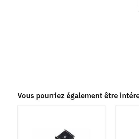
beginning
of
the
images
gallery
Vous pourriez également être intér