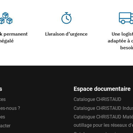
ck permanent
Livraison d’urgence
Une logis
négalé
adaptée à 
besoi
s
Espace documentaire
ces
Catalogue CHRISTAUD
es-nous ?
Catalogue CHRISTAUD Indus
ces
Catalogue CHRISTAUD Matér
outillage pour les réseaux d
acter