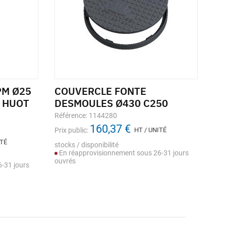
PM Ø25
COUVERCLE FONTE
Re
 HUOT
DESMOULES Ø430 C250
co
ro
Référence: 1144280
160,37 €
Réf
Prix public:
HT / UNITÉ
ITÉ
Prix
stocks / disponibilité
En réapprovisionnement sous 26-31 jours
Sto
ouvrés
-31 jours