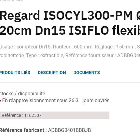
Regard ISOCYL300-PM 
20cm Dn15 ISIFLO flexi
Usage : compteur Dn15, Hauteur : 600 mm, Réglage : 150 mm, 
robinetterie, Type : extractible, Référence fournisseur : ADBB
PRODUITS LIÉS
DESCRIPTION
DOCUMENTS
stocks / disponibilité
En réapprovisionnement sous 26-31 jours ouvrés
Référence
1162507
Référence fabricant :
ADBBG0401BBBJB