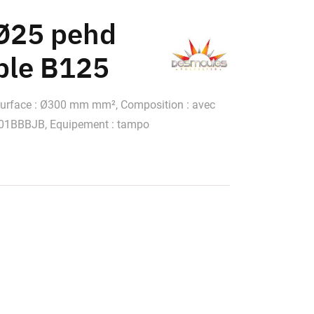
Ø25 pehd
ble B125
Surface : Ø300 mm mm², Composition : avec
G0401BBBJB, Equipement : tampo