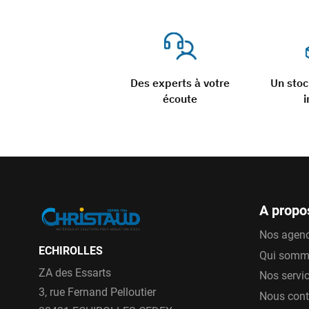
Des experts à votre
Un sto
écoute
i
A propo
Nos agen
ECHIROLLES
Qui somm
ZA des Essarts
Nos servi
3, rue Fernand Pelloutier
Nous cont