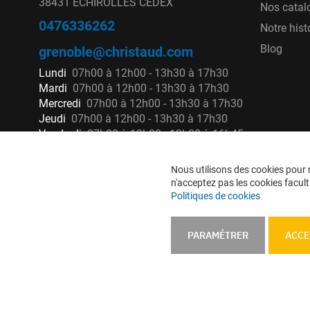
38431 ECHIROLLES CEDEX
Nos catal
0476336262
Notre hist
Blog
grenoble@christaud.com
Lundi
07h00 à 12h00 - 13h30 à 17h30
Mardi
07h00 à 12h00 - 13h30 à 17h30
Mercredi
07h00 à 12h00 - 13h30 à 17h30
Jeudi
07h00 à 12h00 - 13h30 à 17h30
Vendredi
07h00 à 12h00 - 13h30 à 16h45
Nous utilisons des cookies pour n
n'acceptez pas les cookies faculta
Politiques de cookies
PARAMÉTRER
ACCE
Mentions légales
CGU
CGV
CGV e-ccommerce
Données 