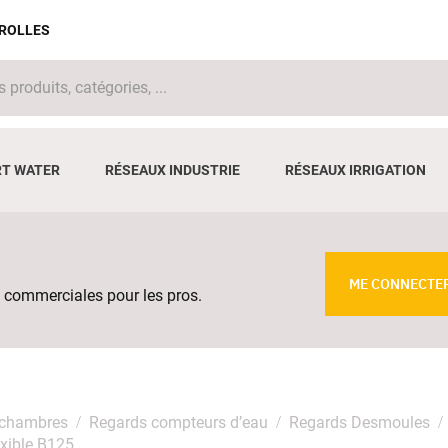
IROLLES
T WATER
RÉSEAUX INDUSTRIE
RÉSEAUX IRRIGATION
ME CONNECTE
 commerciales pour les pros.
 chambres
Regards compteurs d’eau
Regards Desmoules
xible B125