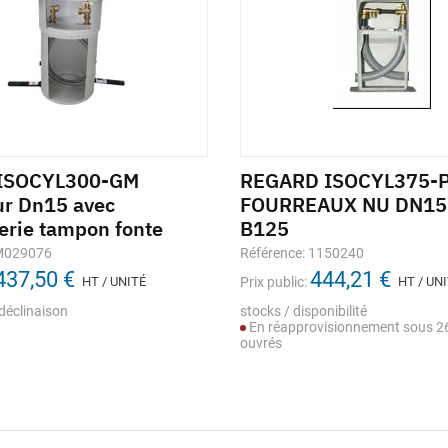
 ISOCYL300-GM
REGARD ISOCYL375-
r Dn15 avec
FOURREAUX NU DN15
terie tampon fonte
B125
 M029076
Référence: 1150240
437,50 €
444,21 €
HT / UNITÉ
Prix public:
HT / UN
déclinaison
stocks / disponibilité
En réapprovisionnement sous 26
ouvrés