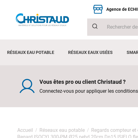
Agence de ECH
RÉSEAUX EAU POTABLE
RÉSEAUX EAUX USÉES
SMAR
Vous êtes pro ou client Christaud ?
Connectez-vous pour appliquer les conditions
Accueil
Réseaux eau potable
Regards compteur et
Regard ISOCYL300-PM Ø25 pehd 20cm Dn15 ISIFLO fle