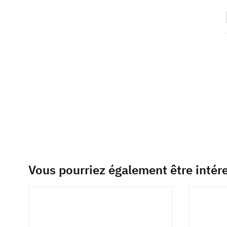
beginning
of
the
images
gallery
Vous pourriez également être intér