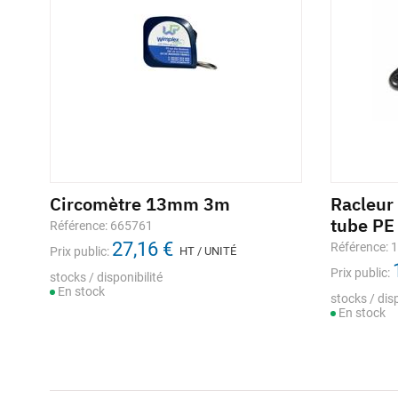
Circomètre 13mm 3m
Racleur
tube PE
Référence: 665761
27,16 €
Référence: 
Prix public:
HT / UNITÉ
Prix public:
stocks / disponibilité
En stock
stocks / disp
En stock