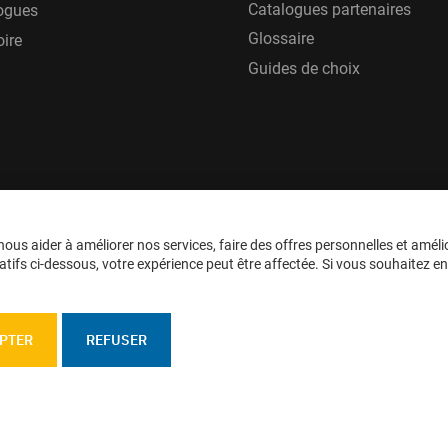
Catalogues partenaires
ogues
Glossaire
oire
Guides de choix
ous aider à améliorer nos services, faire des offres personnelles et améli
tifs ci-dessous, votre expérience peut être affectée. Si vous souhaitez en sa
PTER
REFUSER
personnelles
Confidentialité
Plan du site