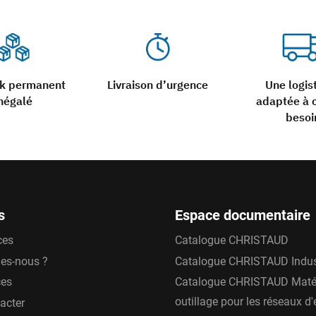
ck permanent
Livraison d’urgence
Une logis
négalé
adaptée à 
besoi
s
Espace documentaire
ces
Catalogue CHRISTAUD
es-nous ?
Catalogue CHRISTAUD Indus
ces
Catalogue CHRISTAUD Matér
outillage pour les réseaux d
acter