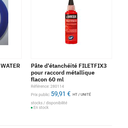
A WATER
Pâte d'étanchéité FILETFIX3
pour raccord métallique
flacon 60 ml
Référence: 280114
59,91 €
Prix public:
HT / UNITÉ
stocks / disponibilité
En stock