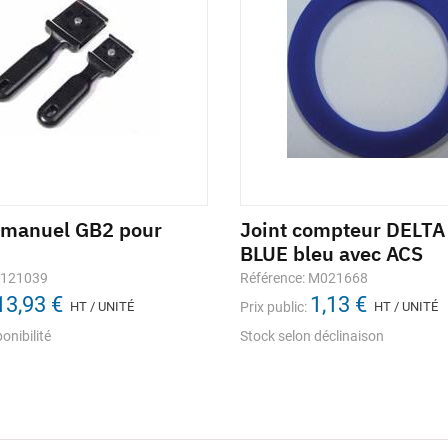
 manuel GB2 pour
Joint compteur DELT
BLUE bleu avec ACS
1121039
Référence: M021668
13,93 €
1,13 €
HT / UNITÉ
Prix public:
HT / UNITÉ
onibilité
Stock selon déclinaison