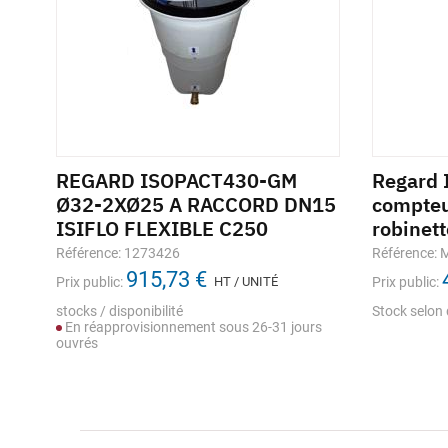
REGARD ISOPACT430-GM
Regard
Ø32-2XØ25 A RACCORD DN15
compteu
ISIFLO FLEXIBLE C250
robinet
Référence: 1273426
Référence:
915,73 €
Prix public:
HT / UNITÉ
Prix public:
stocks / disponibilité
Stock selon 
En réapprovisionnement sous 26-31 jours
ouvrés