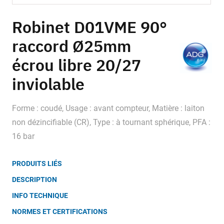
Skip
to
Robinet D01VME 90°
the
raccord Ø25mm
beginning
of
écrou libre 20/27
the
images
inviolable
gallery
Forme : coudé, Usage : avant compteur, Matière : laiton
non dézincifiable (CR), Type : à tournant sphérique, PFA :
16 bar
PRODUITS LIÉS
DESCRIPTION
INFO TECHNIQUE
NORMES ET CERTIFICATIONS