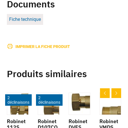
Documents
Fiche technique
IMPRIMER LA FICHE PRODUIT
Produits similaires
2
2
déclinaisons
déclinaisons
Robinet
Robinet
Robinet
Robinet
112S
D107CO
DVES
VMDS