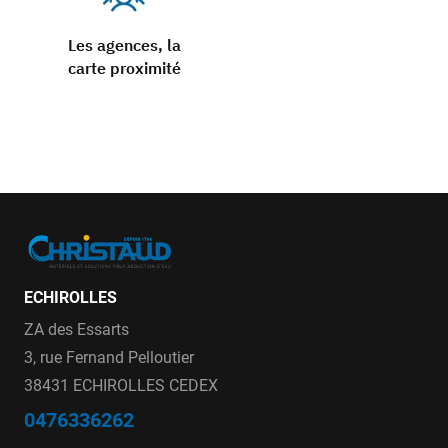
Les agences, la
carte proximité
ECHIROLLES
ZA des Essarts
3, rue Fernand Pelloutier
38431 ECHIROLLES CEDEX
0476336262