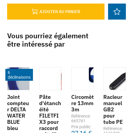
AJOUTER AU PANIER
Vous pourriez également
être intéressé par
6
déclinaisons
Joint
Pâte
Circomèt
Racleur
compteu
d'étanch
re 13mm
manuel
r DELTA
éité
3m
GB2
WATER
FILETFI
pour
Référence:
BLUE
X3 pour
665761
tube PE
Prix public:
bleu
raccord
Référence: