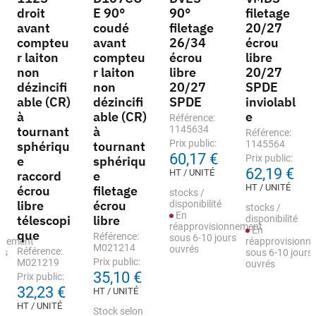
droit
E 90°
90°
filetage
avant
coudé
filetage
20/27
compteu
avant
26/34
écrou
r laiton
compteu
écrou
libre
non
r laiton
libre
20/27
dézincifi
non
20/27
SPDE
able (CR)
dézincifi
SPDE
inviolabl
à
able (CR)
e
Référence:
tournant
à
1145634
Référence:
Prix public:
sphériqu
tournant
1145564
60,17 €
Prix public:
e
sphériqu
62,19 €
HT / UNITÉ
raccord
e
HT / UNITÉ
écrou
filetage
stocks /
libre
écrou
disponibilité
stocks /
En
télescopi
libre
disponibilité
réapprovisionnement
En
que
Référence:
sous 6-10 jours
nnement
réapprovisionn
M021214
ouvrés
Référence:
rs
sous 6-10 jours
Prix public:
M021219
ouvrés
35,10 €
Prix public:
32,23 €
HT / UNITÉ
HT / UNITÉ
Stock selon