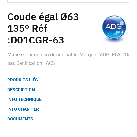
Skip
to
Coude égal Ø63
the
135° Réf
beginning
of
:D01CGR-63
the
images
gallery
Matière : laiton non dézincifiable, Marque : ADG, PFA : 16
bar, Certification : ACS
PRODUITS LIÉS
DESCRIPTION
INFO TECHNIQUE
INFO CHANTIER
DOCUMENTS