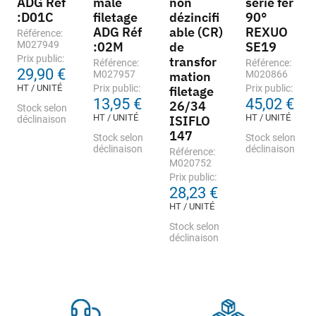
ADG Réf
mâle
non
série fer
:D01C
filetage
dézincifi
90°
ADG Réf
able (CR)
REXUO
Référence:
M027949
:02M
de
SE19
Prix public:
transfor
Référence:
Référence:
29,90 €
M027957
mation
M020866
HT / UNITÉ
Prix public:
Prix public:
filetage
13,95 €
45,02 €
26/34
Stock selon
HT / UNITÉ
HT / UNITÉ
ISIFLO
déclinaison
147
Stock selon
Stock selon
déclinaison
déclinaison
Référence:
M020752
Prix public:
28,23 €
HT / UNITÉ
Stock selon
déclinaison