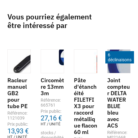
Vous pourriez également
être intéressé par
6
déclinaisons
Racleur
Circomèt
Pâte
Joint
manuel
re 13mm
d'étanch
compteu
GB2
3m
éité
r DELTA
pour
FILETFI
WATER
Référence:
tube PE
665761
X3 pour
BLUE
Prix public:
raccord
bleu
Référence:
27,16 €
1121039
métalliq
avec
Prix public:
HT / UNITÉ
ue flacon
ACS
13,93 €
60 ml
Référence:
stocks /
HT / UNITÉ
M021668
disponibilité