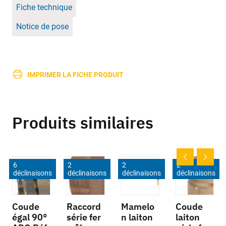
Fiche technique
Notice de pose
IMPRIMER LA FICHE PRODUIT
Produits similaires
6
2
2
2
déclinaisons
déclinaisons
déclinaisons
déclinaisons
Coude
Raccord
Mamelo
Coude
égal 90°
série fer
n laiton
laiton