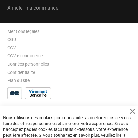
Annuler ma commande
Mentions légales
CGU
CGV
CGV e-ccommerce
Données personnelles
Confidentialité
Plan du site
Cl
Nous utilisons des cookies pour nous aider à améliorer nos services,
Co
faire des offres personnelles et améliorer votre expérience. Si vous
Ba
n'acceptez pas les cookies facultatifs ci-dessous, votre expérience
peut être affectée. Si vous souhaitez en savoir plus, veuillez lire la