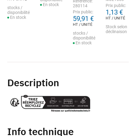
Référence:
En stock
Prix public:
280114
stocks /
1,13 €
Prix public:
disponibilité
En stock
59,91 €
HT / UNITÉ
HT / UNITÉ
Stock selon
déclinaison
stocks /
disponibilité
En stock
Description
Info technique