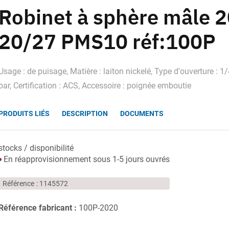
Robinet à sphère mâle 
20/27 PMS10 réf:100P
Usage : de puisage, Matière : laiton nickelé, Type d'ouverture : 1/4
bar, Certification : ACS, Accessoire : poignée emboutie
PRODUITS LIÉS
DESCRIPTION
DOCUMENTS
stocks / disponibilité
En réapprovisionnement sous 1-5 jours ouvrés
Référence
1145572
Référence fabricant :
100P-2020