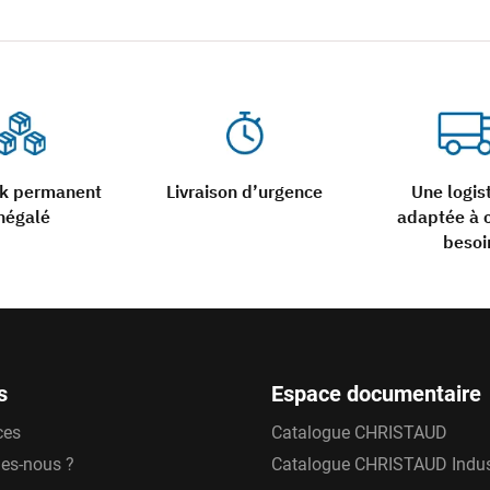
ck permanent
Livraison d’urgence
Une logis
négalé
adaptée à 
besoi
s
Espace documentaire
ces
Catalogue CHRISTAUD
es-nous ?
Catalogue CHRISTAUD Indus