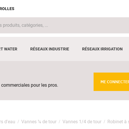
IROLLES
T WATER
RÉSEAUX INDUSTRIE
RÉSEAUX IRRIGATION
ME CONNECTE
 commerciales pour les pros.
rs d'eau
Vannes ¼ de tour
Vannes 1/4 de tour
Robinet à