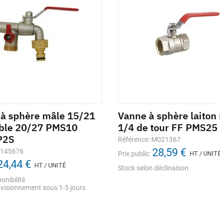
 à sphère mâle 15/21
Vanne à sphère laiton 
ble 20/27 PMS10
1/4 de tour FF PMS25
P2S
Référence: M021367
28,59 €
1145676
Prix public:
HT / UNIT
24,44 €
HT / UNITÉ
Stock selon déclinaison
onibilité
visionnement sous 1-5 jours