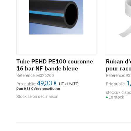
AT
Tube PEHD PE100 couronne
Circomètre 13mm 3m
Ruban d'
Join
16 bar NF bande bleue
pour rac
WATE
Référence: 665761
27,16 €
Référence: M026260
Référence: 9
Référe
Prix public:
HT / UNITÉ
49,33 €
1
Prix public:
HT / UNITÉ
Prix public:
Prix pub
stocks / disponibilité
Dont 0,33 € d'éco-contribution
En stock
stocks / dispo
Stock s
Stock selon déclinaison
En stock