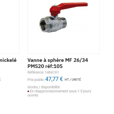
nickelé
Vanne à sphère MF 26/34
Va
PMS20 réf:105
1/
Référence: 1466161
Réf
47,77 €
É
Prix public:
HT / UNITÉ
Prix
stocks / disponibilité
Sto
En réapprovisionnement sous 1-5 jours
ouvrés