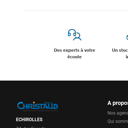
Des experts à votre
Un sto
écoute
i
A propo
Nos agen
ECHIROLLES
Qui somm