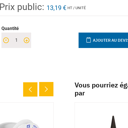
Prix public:
13,19 €
HT / UNITÉ
Quantité
-
+
AJOUTER AU DEVI
Vous pourriez ég
par
inaisons