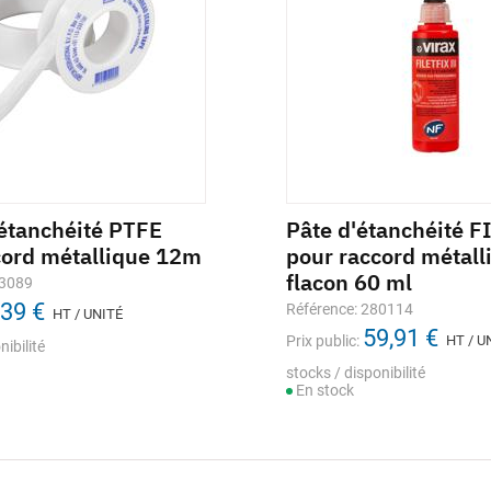
étanchéité PTFE
t compteur DELTA
Ruban d'étanchéité KO
Pâte d'étanchéité 
cord métallique 12m
R BLUE bleu avec ACS
FIBRE SEAL pour raccor
pour raccord métall
métallique 14mm 15m
flacon 60 ml
33089
nce: M021668
,39 €
1,13 €
Référence: 933085
Référence: 280114
lic:
HT / UNITÉ
HT / UNITÉ
13,58 €
59,91 €
Prix public:
Prix public:
HT / UNITÉ
HT / U
nibilité
elon déclinaison
stocks / disponibilité
stocks / disponibilité
En stock
En stock