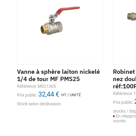
lé
Vanne à sphère laiton nickelé
Robinet
1/4 de tour MF PMS25
nez dou
réf:100
Référence: M021365
32,44 €
Référence: 
Prix public:
HT / UNITÉ
Prix public:
Stock selon déclinaison
stocks / disp
En réappro
ouvrés