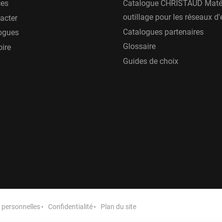
ces
Catalogue CHRISTAUD Matér
outillage pour les réseaux d
acter
Catalogues partenaires
ogues
Glossaire
oire
Guides de choix
personnelles
Confidentialité
Plan du site