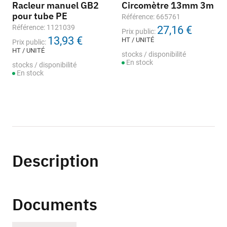
Racleur manuel GB2
Circomètre 13mm 3m
pour tube PE
Référence: 665761
Référence: 1121039
27,16 €
Prix public:
13,93 €
HT / UNITÉ
Prix public:
HT / UNITÉ
stocks / disponibilité
En stock
stocks / disponibilité
En stock
Description
Documents