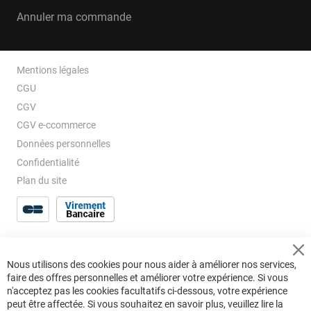
Annuler ma commande
Mentions légales
CGU
CGV
CGV e-ccommerce
Données personnelles
Confidentialité
Plan du site
Cl
Nous utilisons des cookies pour nous aider à améliorer nos services,
Co
faire des offres personnelles et améliorer votre expérience. Si vous
Ba
n'acceptez pas les cookies facultatifs ci-dessous, votre expérience
peut être affectée. Si vous souhaitez en savoir plus, veuillez lire la