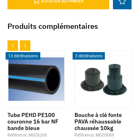
AJOUTER AU PANIER
Produits complémentaires
13 déclinaisons
3 déclinaisons
Tube PEHD PE100
Bouche à clé fonte
couronne 16 bar NF
PAVA réhaussable
bande bleue
chaussée 10kg
Référence: M026260
Référence: M020669