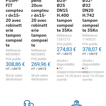
PUSH-
pehd
Ø25-
Ø32-
FIT
20cm
Ø25
Ø32
compteu
compteu
DN15
DN20
r dn15-
r dn15-
H.400
H.742
20 avec
20 avec
tampon
tampon
robinett
robinett
composi
composi
erie
erie
te 35Kn
te 35Kn
tampon
tampon
Référence:
Référence:
composi
composi
1267273
1145023
Prix public:
Prix public:
te
te
274,83 €
378,07 €
Référence:
Référence:
HT / UNITÉ
HT / UNITÉ
M028883
M028892
Prix public:
Prix public:
stocks /
stocks /
308,86 €
269,96 €
disponibilité
disponibilité
En
En
HT / UNITÉ
HT / UNITÉ
réapprovisionnement
réapprovisionn
Stock selon
Stock selon
sous 16-20 jours
sous 16-20 jour
déclinaison
déclinaison
ouvrés
ouvrés