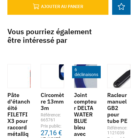
AJOUTER AU PANIER
Vous pourriez également
être intéressé par
6
déclinaisons
Pâte
Circomèt
Joint
Racleur
d'étanch
re 13mm
compteu
manuel
éité
3m
r DELTA
GB2
FILETFI
WATER
pour
Référence:
X3 pour
665761
BLUE
tube PE
Prix public:
raccord
bleu
Référence:
27,16 €
métalliq
avec
1121039