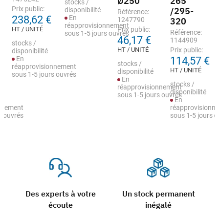
Ø250
265
stocks /
Prix public:
/295-
disponibilité
Référence:
238,62 €
En
1247790
320
réapprovisionnement
HT / UNITÉ
Prix public:
Référence:
sous 1-5 jours ouvrés
46,17 €
1144909
stocks /
HT / UNITÉ
Prix public:
disponibilité
En
114,57 €
stocks /
réapprovisionnement
HT / UNITÉ
disponibilité
sous 1-5 jours ouvrés
En
stocks /
réapprovisionnement
disponibilité
sous 1-5 jours ouvrés
En
nnement
réapprovisionn
s ouvrés
sous 1-5 jours 
Des experts à votre
Un stock permanent
écoute
inégalé