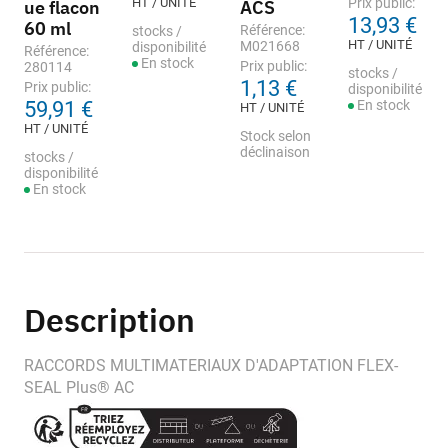
HT / UNITÉ
Prix public:
ue flacon
ACS
13,93 €
60 ml
Référence:
stocks /
HT / UNITÉ
M021668
disponibilité
Référence:
En stock
Prix public:
280114
stocks /
1,13 €
Prix public:
disponibilité
59,91 €
En stock
HT / UNITÉ
HT / UNITÉ
Stock selon
déclinaison
stocks /
disponibilité
En stock
Description
RACCORDS MULTIMATERIAUX D'ADAPTATION FLEX-
SEAL Plus® AC