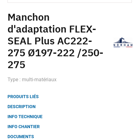
Skip
to
Manchon
the
d'adaptation FLEX-
beginning
of
SEAL Plus AC222-
the
images
275 Ø197-222 /250-
gallery
275
Type : multi-matériaux
PRODUITS LIÉS
DESCRIPTION
INFO TECHNIQUE
INFO CHANTIER
DOCUMENTS