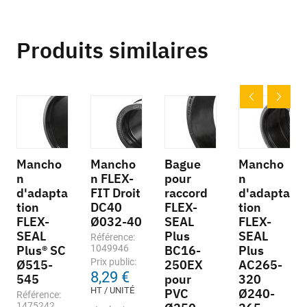
Produits similaires
Mancho
Mancho
Bague
Mancho
n
n FLEX-
pour
n
d'adapta
FIT Droit
raccord
d'adapta
tion
DC40
FLEX-
tion
FLEX-
Ø032-40
SEAL
FLEX-
SEAL
Plus
SEAL
Référence:
Plus® SC
1049946
BC16-
Plus
Prix public:
Ø515-
250EX
AC265-
8,29 €
545
pour
320
HT / UNITÉ
PVC
Ø240-
Référence:
1475242