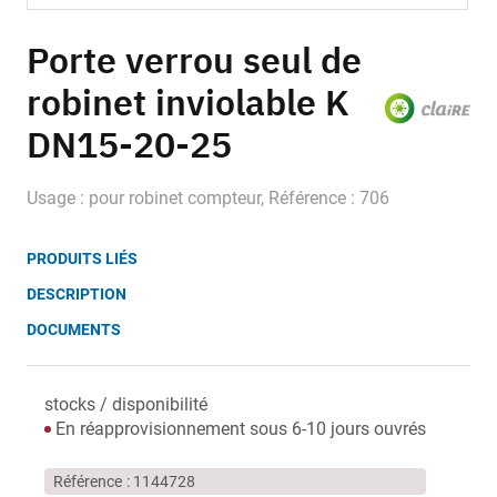
Skip
to
Porte verrou seul de
the
robinet inviolable K
beginning
of
DN15-20-25
the
images
gallery
Usage : pour robinet compteur, Référence : 706
PRODUITS LIÉS
DESCRIPTION
DOCUMENTS
stocks / disponibilité
En réapprovisionnement sous 6-10 jours ouvrés
Référence
1144728