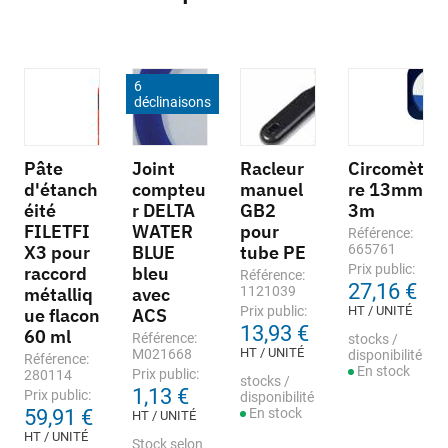
6
déclinaisons
Pâte
Joint
Racleur
Circomèt
d'étanch
compteu
manuel
re 13mm
éité
r DELTA
GB2
3m
FILETFI
WATER
pour
Référence:
X3 pour
BLUE
tube PE
665761
Prix public:
raccord
bleu
Référence:
27,16 €
métalliq
avec
1121039
Prix public:
HT / UNITÉ
ue flacon
ACS
13,93 €
60 ml
Référence:
stocks /
HT / UNITÉ
M021668
disponibilité
Référence:
En stock
Prix public:
280114
stocks /
1,13 €
Prix public:
disponibilité
59,91 €
En stock
HT / UNITÉ
HT / UNITÉ
Stock selon