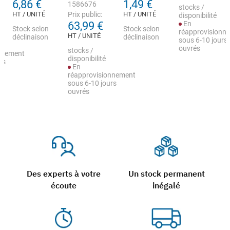
6,86 €
1,49 €
1586676
stocks /
HT / UNITÉ
Prix public:
HT / UNITÉ
disponibilité
63,99 €
En
Stock selon
Stock selon
réapprovisionn
HT / UNITÉ
déclinaison
déclinaison
sous 6-10 jours
ouvrés
stocks /
nnement
disponibilité
rs
En
réapprovisionnement
sous 6-10 jours
ouvrés
Des experts à votre
Un stock permanent
écoute
inégalé