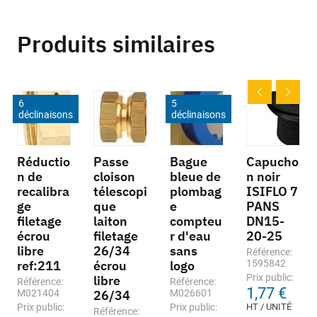
Produits similaires
6
5
déclinaisons
déclinaisons
Réductio
Passe
Bague
Capucho
n de
cloison
bleue de
n noir
recalibra
télescopi
plombag
ISIFLO 7
ge
que
e
PANS
filetage
laiton
compteu
DN15-
écrou
filetage
r d'eau
20-25
libre
26/34
sans
Référence:
ref:211
écrou
logo
1595842
Prix public:
libre
Référence:
Référence:
1,77 €
M021404
26/34
M026601
Prix public:
Prix public:
HT / UNITÉ
Référence: