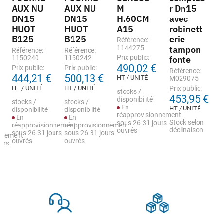
AUX NU
AUX NU
M
r Dn15
DN15
DN15
H.60CM
avec
HUOT
HUOT
A15
robinett
B125
B125
erie
Référence:
1144275
tampon
Référence:
Référence:
Prix public:
1150240
1150242
fonte
490,02 €
Prix public:
Prix public:
Référence:
444,21 €
500,13 €
HT / UNITÉ
M029075
HT / UNITÉ
HT / UNITÉ
Prix public:
stocks /
453,95 €
disponibilité
stocks /
stocks /
En
HT / UNITÉ
disponibilité
disponibilité
réapprovisionnement
En
En
Stock selon
sous 26-31 jours
réapprovisionnement
réapprovisionnement
déclinaison
ouvrés
sous 26-31 jours
sous 26-31 jours
nnement
ouvrés
ouvrés
urs