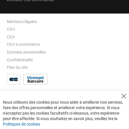
Mentions légales
CGU
CGV
CGV e-ccommerce
Données personnelles
Confidentialité
Plan du site
Cl
Nous utilisons des cookies pour nous aider à améliorer nos services,
Co
faire des offres personnelles et améliorer votre expérience. Si vous
Ba
n'acceptez pas les cookies facultatifs ci-dessous, votre expérience
peut être affectée. Si vous souhaitez en savoir plus, veuillez lire la
Politiques de cookies