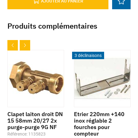
AJOUTER AU PANIER
Produits complémentaires
3 déclinaisons
Clapet laiton droit DN
Etrier 220mm +140
15 58mm 20/27 2x
inox réglable 2
purge-purge 9G NF
fourches pour
compteur
Référence: 1135823