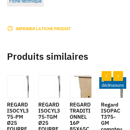
Fiche technique
IMPRIMER LA FICHE PRODUIT
Produits similaires
4
déclinaisons
REGARD
REGARD
REGARD
Regard
ISOCYL3
ISOCYL3
TRADITI
ISOPAC
75-PM
75-TGM
ONNEL
T375-
Ø25
Ø25
16P
GM
FOURRE
FOURRE
85X65C
compteu