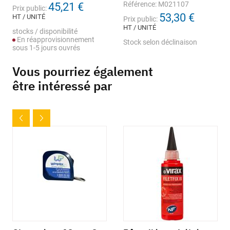
Référence: M021107
45,21 €
Prix public:
53,30 €
HT / UNITÉ
Prix public:
HT / UNITÉ
stocks / disponibilité
En réapprovisionnement
Stock selon déclinaison
sous 1-5 jours ouvrés
Vous pourriez également
être intéressé par