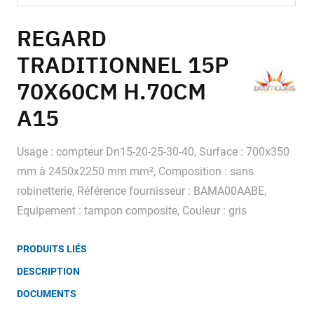
Skip
to
REGARD
the
TRADITIONNEL 15P
beginning
of
70X60CM H.70CM
the
images
A15
gallery
Usage : compteur Dn15-20-25-30-40, Surface : 700x350
mm à 2450x2250 mm mm², Composition : sans
robinetterie, Référence fournisseur : BAMA00AABE,
Equipement : tampon composite, Couleur : gris
PRODUITS LIÉS
DESCRIPTION
DOCUMENTS