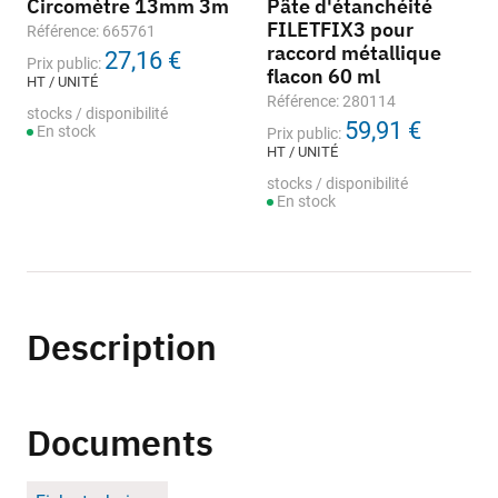
Circomètre 13mm 3m
Pâte d'étanchéité
FILETFIX3 pour
Référence: 665761
raccord métallique
27,16 €
Prix public:
flacon 60 ml
HT / UNITÉ
Référence: 280114
stocks / disponibilité
59,91 €
En stock
Prix public:
HT / UNITÉ
stocks / disponibilité
En stock
Description
Documents