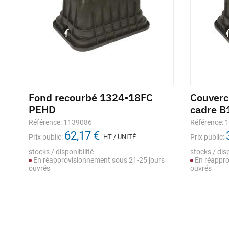
Fond recourbé 1324-18FC
Couverc
d
PEHD
cadre B
Référence: 1139086
Référence: 
62,17 €
Prix public:
HT / UNITÉ
Prix public:
stocks / disponibilité
stocks / disp
En réapprovisionnement sous 21-25 jours
En réappro
ouvrés
ouvrés
s