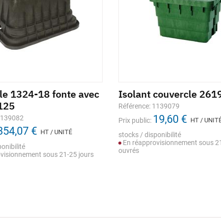
le 1324-18 fonte avec
Isolant couvercle 261
125
Référence: 1139079
19,60 €
1139082
Prix public:
HT / UNIT
354,07 €
HT / UNITÉ
stocks / disponibilité
En réapprovisionnement sous 21
onibilité
ouvrés
visionnement sous 21-25 jours