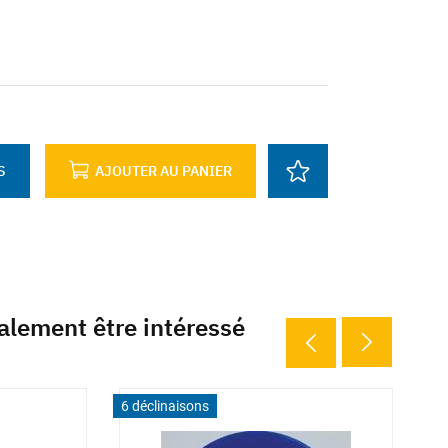
S
AJOUTER AU PANIER
alement être intéressé
40 déclinaisons
6 déclinaisons
2 déclina