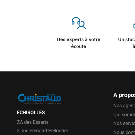
Des experts à votre
Un sto
écoute
i
A propo
Nos agen
ECHIROLLES
Qui somm
ZA des Essarts
Nos servi
3, rue Fernand Pelloutier
Nous cont