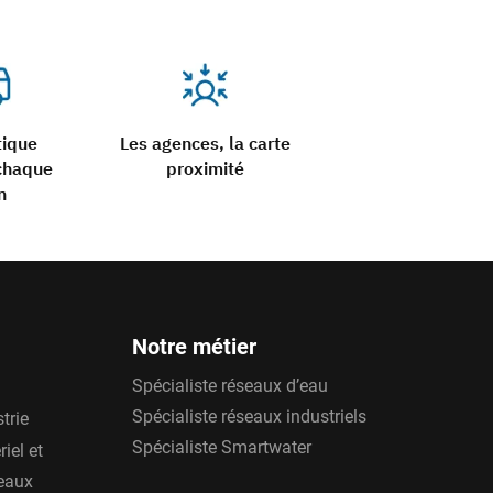
tique
Les agences, la carte
chaque
proximité
n
Notre métier
Spécialiste réseaux d’eau
Spécialiste réseaux industriels
trie
Spécialiste Smartwater
iel et
'eaux