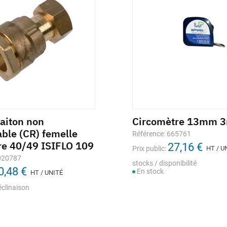
laiton non
 d'étanchéité FILETFIX3
Réduction laiton
Circomètre 13mm 
able (CR) femelle
 raccord métallique
concentrique mâle-feme
Référence: 665761
bre 40/49 ISIFLO 109
on 60 ml
27,16 €
Référence: M021499
Prix public:
HT / U
1,40 €
020787
nce: 280114
Prix public:
HT / UNITÉ
stocks / disponibilité
0,48 €
59,91 €
En stock
lic:
HT / UNITÉ
HT / UNITÉ
Stock selon déclinaison
éclinaison
/ disponibilité
ock