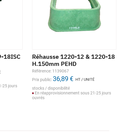
9-18ISC
Réhausse 1220-12 & 1220-18
Fo
H.150mm PEHD
P
Référence: 1139067
Réf
É
36,89 €
Prix public:
HT / UNITÉ
Prix
-25 jours
stocks / disponibilité
stoc
En réapprovisionnement sous 21-25 jours
En
ouvrés
ouv