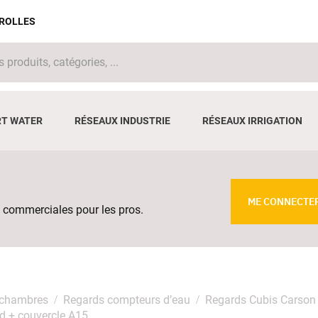
IROLLES
T WATER
RÉSEAUX INDUSTRIE
RÉSEAUX IRRIGATION
ME CONNECTE
 commerciales pour les pros.
 chambres
Regards compteurs d’eau
Regards Cubis Carson
 + couvercle A15