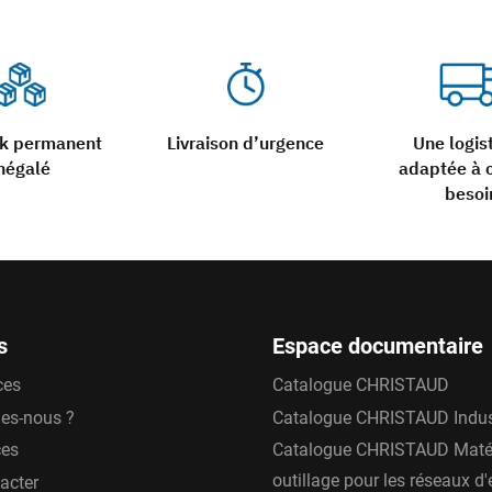
ck permanent
Livraison d’urgence
Une logis
négalé
adaptée à 
besoi
s
Espace documentaire
ces
Catalogue CHRISTAUD
es-nous ?
Catalogue CHRISTAUD Indus
ces
Catalogue CHRISTAUD Matér
outillage pour les réseaux d
acter