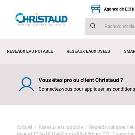
Agence de ECH
RÉSEAUX EAU POTABLE
RÉSEAUX EAUX USÉES
SMAR
Vous êtes pro ou client Christaud ?
Connectez-vous pour appliquer les conditions
Accueil
Réseaux eau potable
Regards compteur et
Regard 1324-18 H.450mm 785x550mm PEHD sans fond