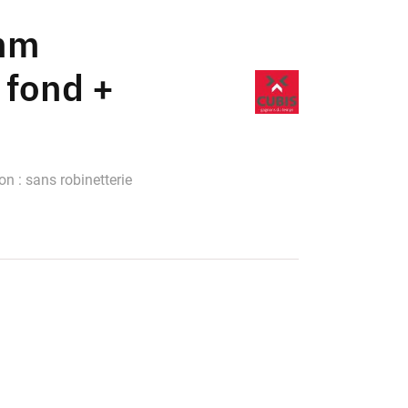
mm
fond +
n : sans robinetterie