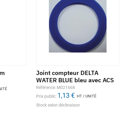
3m
Mamelon laiton augmenté
Joint compteur DELTA
Raccor
Ra
lle
filetage taraudage
WATER BLUE bleu avec ACS
dézinc
tu
écrou 
Référence: M028379
Référence: M021668
Réf
NITÉ
1,88 €
1,13 €
Référence
Prix public:
Prix public:
HT / UNITÉ
HT / UNITÉ
Prix
Prix public
Stock selon déclinaison
Stock selon déclinaison
sto
En
Stock selo