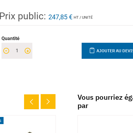
Prix public:
247,85 €
HT / UNITÉ
Quantité
-
+
AJOUTER AU DEVI
Vous pourriez ég
par
s
40 déclinaisons