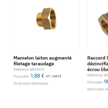
Mamelon laiton augmenté
Racleur manuel GB2 pour
Raccord 
Pâte
e
filetage taraudage
tube PE
dézincifi
pour
écrou li
flac
Référence: M028379
Référence: 1121039
1,88 €
13,93 €
Référence: M
Référe
Prix public:
Prix public:
HT / UNITÉ
HT / UNITÉ
9
Prix public:
Prix pub
Stock selon déclinaison
stocks / disponibilité
En stock
Stock selon d
stocks 
En st