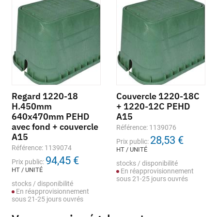
Regard 1220-18
Couvercle 1220-18C
H.450mm
+ 1220-12C PEHD
640x470mm PEHD
A15
avec fond + couvercle
Référence: 1139076
A15
28,53 €
Prix public:
Référence: 1139074
HT / UNITÉ
94,45 €
Prix public:
stocks / disponibilité
HT / UNITÉ
En réapprovisionnement
sous 21-25 jours ouvrés
stocks / disponibilité
En réapprovisionnement
sous 21-25 jours ouvrés