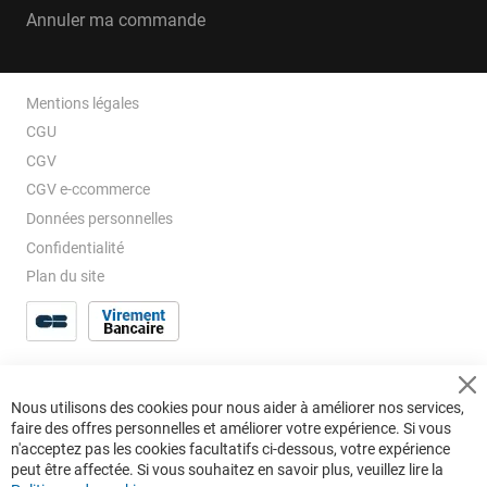
Annuler ma commande
Mentions légales
CGU
CGV
CGV e-ccommerce
Données personnelles
Confidentialité
Plan du site
Cl
Nous utilisons des cookies pour nous aider à améliorer nos services,
Co
faire des offres personnelles et améliorer votre expérience. Si vous
Ba
n'acceptez pas les cookies facultatifs ci-dessous, votre expérience
peut être affectée. Si vous souhaitez en savoir plus, veuillez lire la