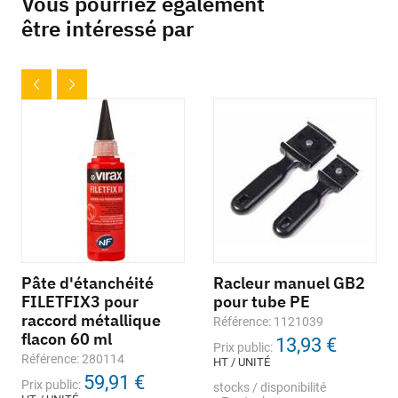
Vous pourriez également
être intéressé par
Pâte d'étanchéité
Racleur manuel GB2
FILETFIX3 pour
pour tube PE
raccord métallique
Référence: 1121039
flacon 60 ml
13,93 €
Prix public:
Référence: 280114
HT / UNITÉ
59,91 €
Prix public:
stocks / disponibilité