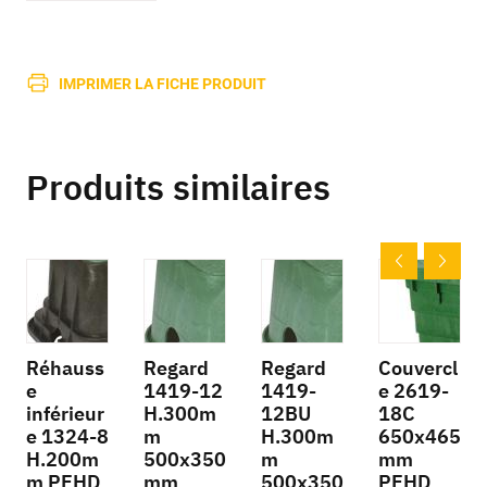
IMPRIMER LA FICHE PRODUIT
Produits similaires
Réhauss
Regard
Regard
Couvercl
e
1419-12
1419-
e 2619-
inférieur
H.300m
12BU
18C
e 1324-8
m
H.300m
650x465
H.200m
500x350
m
mm
m PEHD
mm
500x350
PEHD