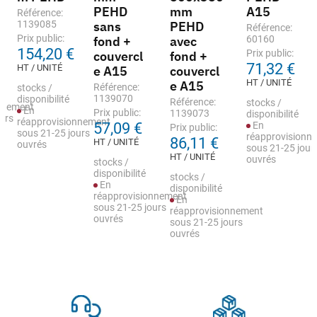
PEHD
mm
A15
Référence:
1139085
sans
PEHD
Référence:
Prix public:
fond +
avec
60160
154,20 €
Prix public:
couvercl
fond +
71,32 €
HT / UNITÉ
e A15
couvercl
HT / UNITÉ
e A15
Référence:
stocks /
1139070
disponibilité
Référence:
stocks /
nnement
En
Prix public:
1139073
disponibilité
urs
réapprovisionnement
57,09 €
En
Prix public:
sous 21-25 jours
réapprovisionn
86,11 €
HT / UNITÉ
ouvrés
sous 21-25 jour
HT / UNITÉ
ouvrés
stocks /
disponibilité
stocks /
En
disponibilité
réapprovisionnement
En
sous 21-25 jours
réapprovisionnement
ouvrés
sous 21-25 jours
ouvrés