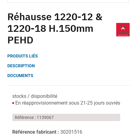
Skip
to
Réhausse 1220-12 &
the
1220-18 H.150mm
beginning
of
PEHD
the
images
gallery
PRODUITS LIÉS
DESCRIPTION
DOCUMENTS
stocks / disponibilité
En réapprovisionnement sous 21-25 jours ouvrés
Référence
1139067
Référence fabricant :
30201516