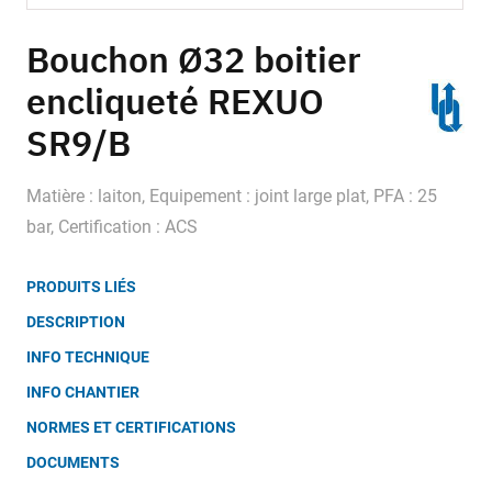
Skip
to
Bouchon Ø32 boitier
the
encliqueté REXUO
beginning
of
SR9/B
the
images
gallery
Matière : laiton, Equipement : joint large plat, PFA : 25
bar, Certification : ACS
PRODUITS LIÉS
DESCRIPTION
INFO TECHNIQUE
INFO CHANTIER
NORMES ET CERTIFICATIONS
DOCUMENTS