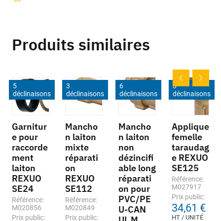
Produits similaires
5
3
6
3
déclinaisons
déclinaisons
déclinaisons
déclinaisons
Garnitur
Mancho
Mancho
Applique
e pour
n laiton
n laiton
femelle
raccorde
mixte
non
taraudag
ment
réparati
dézincifi
e REXUO
laiton
on
able long
SE125
REXUO
REXUO
réparati
Référence:
SE24
SE112
on pour
M027917
Prix public:
PVC/PE
Référence:
Référence:
34,61 €
M020856
M020849
U-CAN
Prix public:
Prix public:
HT / UNITÉ
UL M