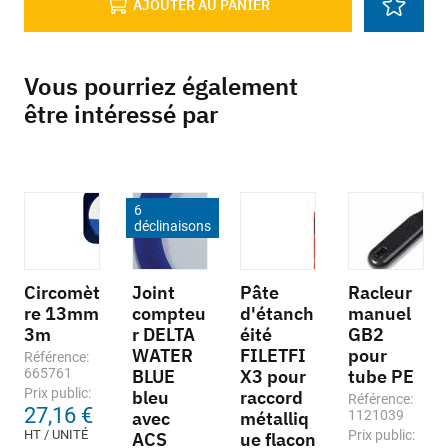
AJOUTER AU PANIER
Vous pourriez également
être intéressé par
6
déclinaisons
Circomèt
Joint
Pâte
Racleur
re 13mm
compteu
d'étanch
manuel
3m
r DELTA
éité
GB2
WATER
FILETFI
pour
Référence:
665761
BLUE
X3 pour
tube PE
Prix public:
bleu
raccord
Référence:
27,16 €
avec
métalliq
1121039
HT / UNITÉ
Prix public:
ACS
ue flacon