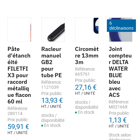
6
déclinaisons
Pâte
Racleur
Circomèt
Joint
d'étanch
manuel
re 13mm
compteu
éité
GB2
3m
r DELTA
FILETFI
pour
WATER
Référence:
X3 pour
tube PE
665761
BLUE
Prix public:
raccord
bleu
Référence:
27,16 €
métalliq
1121039
avec
Prix public:
HT / UNITÉ
ue flacon
ACS
13,93 €
60 ml
Référence:
stocks /
HT / UNITÉ
M021668
disponibilité
Référence:
En stock
Prix public:
280114
stocks /
1,13 €
Prix public:
disponibilité
59,91 €
En stock
HT / UNITÉ
HT / UNITÉ
Stock selon