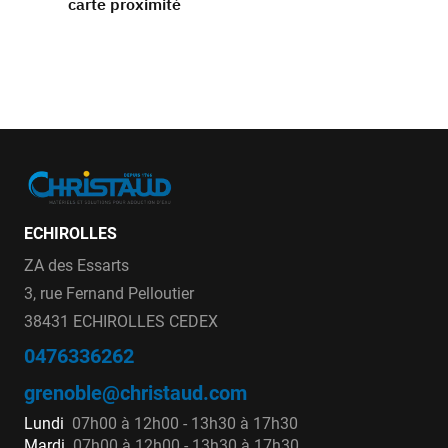
carte proximité
ECHIROLLES
ZA des Essarts
3, rue Fernand Pelloutier
38431 ECHIROLLES CEDEX
0476336262
grenoble@christaud.com
Lundi
07h00 à 12h00 - 13h30 à 17h30
Mardi
07h00 à 12h00 - 13h30 à 17h30