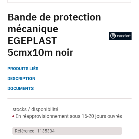
Skip
to
Bande de protection
the
mécanique
beginning
of
EGEPLAST
the
images
5cmx10m noir
gallery
PRODUITS LIÉS
DESCRIPTION
DOCUMENTS
stocks / disponibilité
En réapprovisionnement sous 16-20 jours ouvrés
Référence
1135334