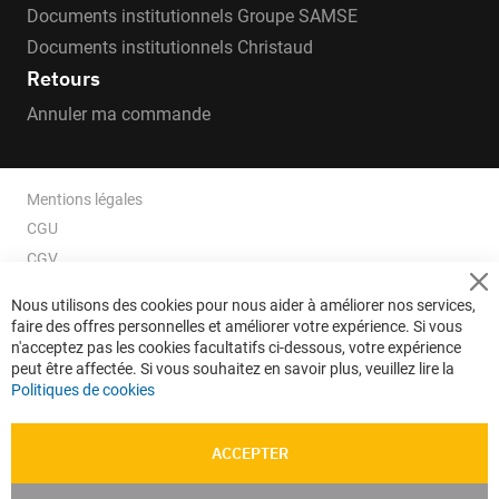
Documents institutionnels Groupe SAMSE
Documents institutionnels Christaud
Retours
Annuler ma commande
Mentions légales
CGU
CGV
CGV e-ccommerce
Cl
Nous utilisons des cookies pour nous aider à améliorer nos services,
Co
Données personnelles
faire des offres personnelles et améliorer votre expérience. Si vous
Ba
Confidentialité
n'acceptez pas les cookies facultatifs ci-dessous, votre expérience
peut être affectée. Si vous souhaitez en savoir plus, veuillez lire la
Plan du site
Politiques de cookies
ACCEPTER