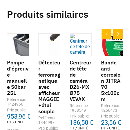
Produits similaires
Pompe
Détecteu
Centreur
Bande
d'épreuv
r
de tête
anti-
e
ferromag
de
corrosio
manuell
nétique
caméra
n JITRA
e 50bar
avec
D26-MX
70
25L
afficheur
Ø75
5x100c
MAGGIE
VIVAX
m
Référence:
1424956
+étui
Référence:
Référence:
Prix public:
souple
1958549
1256473
953,96 €
Prix public:
Prix public:
Référence:
136,50 €
23,56 €
HT / UNITÉ
1446997
Prix public:
HT / UNITÉ
HT / UNITÉ