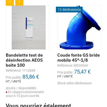
12 déclinaisons
Bandelette test de
Coude fonte GS bride
désinfection AEOS
mobile 45°-1/8
boite 100
Référence: M026044
Référence: 1112849
75,47 €
Prix public:
85,86 €
HT / UNITÉ
Prix public:
HT / UNITÉ
Stock selon déclinaison
stocks / disponibilité
En réapprovisionnement
sous 6-10 jours ouvrés
Vous pourriez également