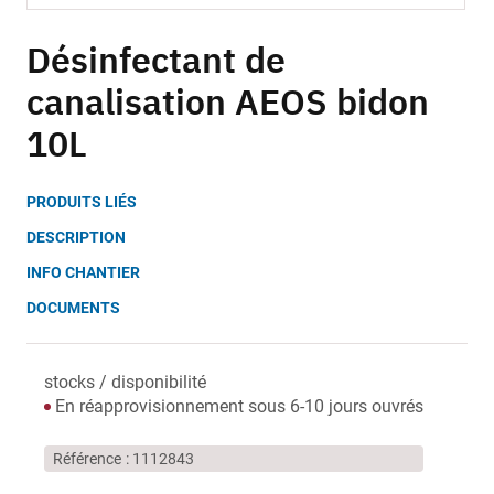
Skip
to
Désinfectant de
the
canalisation AEOS bidon
beginning
of
10L
the
images
gallery
PRODUITS LIÉS
DESCRIPTION
INFO CHANTIER
DOCUMENTS
stocks / disponibilité
En réapprovisionnement sous 6-10 jours ouvrés
Référence
1112843