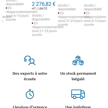
stocks /
2 276,82 €
disponibilité
stocks /
stocks /
En
HT / UNITÉ
disponibilité
disponibilité
réapprovisionnement
En
En
stocks /
sous 6-10 jours
nnement
réapprovisionnement
réapprovisionn
disponibilité
ouvrés
rs
sous 21-25 jours
sous 6-10 jours
En
ouvrés
ouvrés
réapprovisionnement
sous 21-25 jours
ouvrés
Des experts à votre
Un stock permanent
écoute
inégalé
Livraison d’urgence
Une logistique