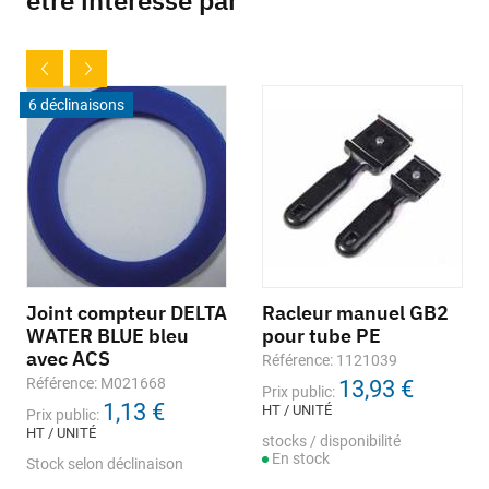
être intéressé par
6 déclinaisons
Joint compteur DELTA
Racleur manuel GB2
WATER BLUE bleu
pour tube PE
avec ACS
Référence: 1121039
Référence: M021668
13,93 €
Prix public:
1,13 €
HT / UNITÉ
Prix public:
HT / UNITÉ
stocks / disponibilité
En stock
Stock selon déclinaison