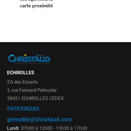
carte proximité
ECHIROLLES
ZA des Essarts
3, rue Fernand Pelloutier
38431 ECHIROLLES CEDEX
0476336262
grenoble@christaud.com
Lundi
07h00 à 12h00 - 13h30 à 17h30