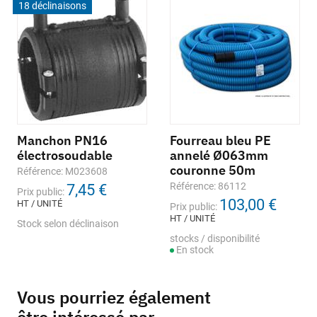
18 déclinaisons
Manchon PN16
Fourreau bleu PE
électrosoudable
annelé Ø063mm
couronne 50m
Référence: M023608
Référence: 86112
7,45 €
Prix public:
103,00 €
HT / UNITÉ
Prix public:
HT / UNITÉ
Stock selon déclinaison
stocks / disponibilité
En stock
Vous pourriez également