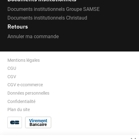
Documents institutionnels Groupe SAMSE
Documents institutionnels Christaud
Retours
Annuler ma commande
Mentions légales
CGU
CGV
CGV e-ccommerce
Données personnelles
Confidentialité
Plan du site