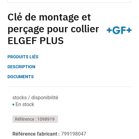
Skip
to
Clé de montage et
the
perçage pour collier
beginning
of
ELGEF PLUS
the
images
gallery
PRODUITS LIÉS
DESCRIPTION
DOCUMENTS
stocks / disponibilité
En stock
Référence
1098919
Référence fabricant :
799198047