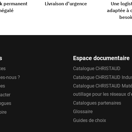
ck permanent
Livraison d’urgence
Une logis
négalé
adaptée à 
besoi
s
Espace documentaire
ces
Catalogue CHRISTAUD
es-nous ?
Catalogue CHRISTAUD Indus
ces
Catalogue CHRISTAUD Matér
outillage pour les réseaux d
acter
Catalogues partenaires
ogues
Glossaire
oire
Guides de choix