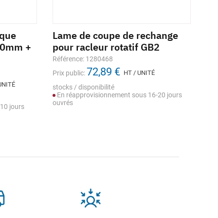
ique
Lame de coupe de rechange
Ci
50mm +
pour racleur rotatif GB2
tu
Référence: 1280468
Réf
72,89 €
Prix public:
HT / UNITÉ
Prix
UNITÉ
stocks / disponibilité
Sto
En réapprovisionnement sous 16-20 jours
ouvrés
10 jours