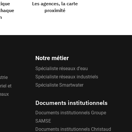
tique
Les agences, la carte
chaque
proximité
n
Notre métier
Spécialiste réseaux d’eau
Spécialiste réseaux industriels
trie
Spécialiste Smartwater
iel et
'eaux
Documents institutionnels
Documents institutionnels Groupe
SAMSE
Documents institutionnels Christaud