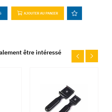
S
AJOUTER AU PANIER
alement être intéressé
14 déclinaisons
18 déclin
6 d