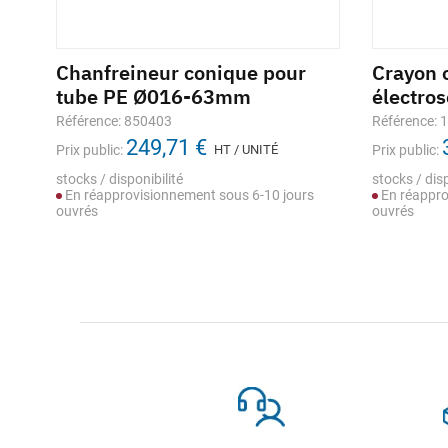
e
Chanfreineur conique pour
Crayon 
tube PE Ø016-63mm
électro
Référence: 850403
Référence: 
249,71 €
Prix public:
HT / UNITÉ
Prix public:
stocks / disponibilité
stocks / disp
En réapprovisionnement sous 6-10 jours
En réappro
ouvrés
ouvrés