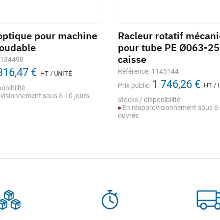
optique pour machine
Racleur rotatif mécan
soudable
pour tube PE Ø063-2
caisse
1134498
316,47 €
Référence: 1145144
HT / UNITÉ
1 746,26 €
Prix public:
HT / 
onibilité
visionnement sous 6-10 jours
stocks / disponibilité
En réapprovisionnement sous 6-
ouvrés