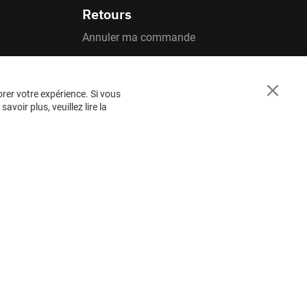
Retours
Annuler ma commande
orer votre expérience. Si vous
Close
voir plus, veuillez lire la
Cookie
Bar
BESOIN
D'AIDE ?