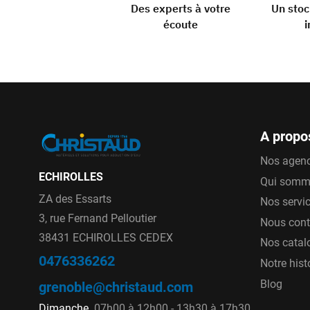
Des experts à votre
Un sto
écoute
i
A propo
Nos agen
ECHIROLLES
Qui somm
ZA des Essarts
Nos servi
3, rue Fernand Pelloutier
Nous cont
38431 ECHIROLLES CEDEX
Nos catal
0476336262
Notre hist
Blog
grenoble@christaud.com
Dimanche
07h00 à 12h00 - 13h30 à 17h30