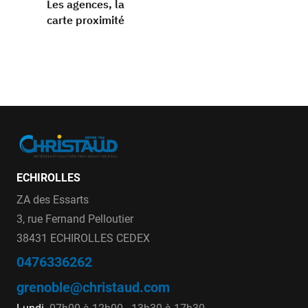
Les agences, la
carte proximité
ECHIROLLES
ZA des Essarts
3, rue Fernand Pelloutier
38431 ECHIROLLES CEDEX
0476336262
grenoble@christaud.com