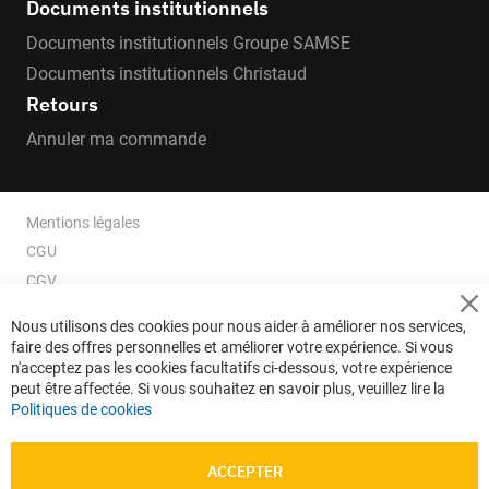
Documents institutionnels
Documents institutionnels Groupe SAMSE
Documents institutionnels Christaud
Retours
Annuler ma commande
Mentions légales
CGU
CGV
CGV e-ccommerce
Cl
Nous utilisons des cookies pour nous aider à améliorer nos services,
Co
Données personnelles
faire des offres personnelles et améliorer votre expérience. Si vous
Ba
Confidentialité
n'acceptez pas les cookies facultatifs ci-dessous, votre expérience
peut être affectée. Si vous souhaitez en savoir plus, veuillez lire la
Plan du site
Politiques de cookies
ACCEPTER