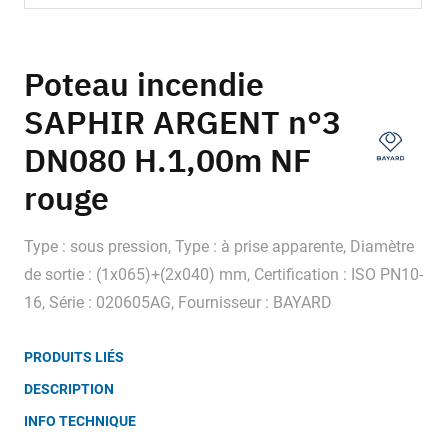
Skip
to
Poteau incendie
the
SAPHIR ARGENT n°3
beginning
of
DN080 H.1,00m NF
the
images
rouge
gallery
Type : sous pression, Type : à prise apparente, Diamètre
de sortie : (1x065)+(2x040) mm, Certification : ISO PN10-
16, Série : 020605AG, Fournisseur : BAYARD
PRODUITS LIÉS
DESCRIPTION
INFO TECHNIQUE