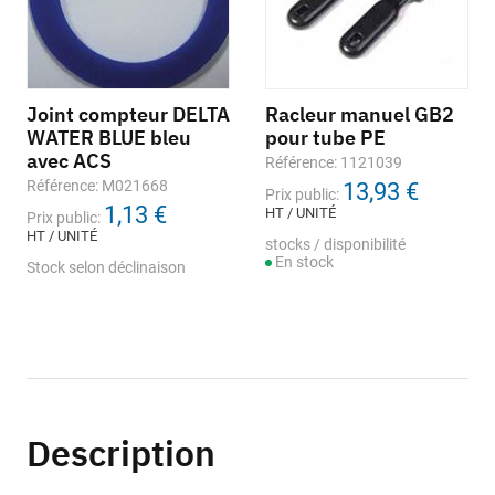
Joint compteur DELTA
Racleur manuel GB2
WATER BLUE bleu
pour tube PE
avec ACS
Référence: 1121039
Référence: M021668
13,93 €
Prix public:
1,13 €
HT / UNITÉ
Prix public:
HT / UNITÉ
stocks / disponibilité
En stock
Stock selon déclinaison
Description