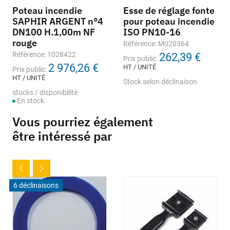
Poteau incendie
Esse de réglage fonte
SAPHIR ARGENT n°4
pour poteau incendie
DN100 H.1,00m NF
ISO PN10-16
rouge
Référence: M020364
Référence: 1028422
262,39 €
Prix public:
2 976,26 €
HT / UNITÉ
Prix public:
HT / UNITÉ
Stock selon déclinaison
stocks / disponibilité
En stock
Vous pourriez également
être intéressé par
6 déclinaisons