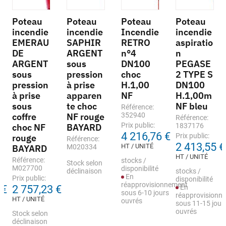
Poteau
Poteau
Poteau
Poteau
incendie
incendie
Incendie
incendie
EMERAU
SAPHIR
RETRO
aspiratio
DE
ARGENT
n°4
n
ARGENT
sous
DN100
PEGASE
sous
pression
choc
2 TYPE S
pression
à prise
H.1,00
DN100
à prise
apparen
NF
H.1,00m
sous
te choc
NF bleu
Référence:
coffre
NF rouge
352940
Référence:
Prix public:
choc NF
BAYARD
1837176
4 216,76 €
Prix public:
rouge
Référence:
2 413,55 €
HT / UNITÉ
BAYARD
M020334
HT / UNITÉ
Référence:
stocks /
Stock selon
M027700
disponibilité
déclinaison
stocks /
En
Prix public:
disponibilité
réapprovisionnement
 €
2 757,23 €
En
sous 6-10 jours
réapprovisionn
HT / UNITÉ
ouvrés
sous 11-15 jour
ouvrés
Stock selon
déclinaison